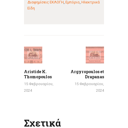
Διαφημίσεις ΕΚΛΟΓΗ
,
Εμπόριο
,
Ηλεκτρικά
Είδη
Πλοήγηση
άρθρων
Previous
Next
post:
post:
Aristide K.
Argyropoulos et
Thomopoulos
Drapanas
15 Φεβρουαρίου,
15 Φεβρουαρίου,
2024
2024
Σχετικά