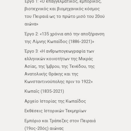
Έργο 1: «Ο επαγγελματικός, εμπορικός,
βιοτεχνικός και βιομηχανικός κόσμος
του Πειραιά ως το πρώτο μισό του 20ού
αιώνα»
Έργο 2: «135 χρόνια από την αποξήρανση
της Λίμνης Κωπαΐδος (1886-2021)»
Έργο 3: «Η ανθρωπογεωγραφία των
ελληνικών κοινοτήτων της Μικράς
Ασίας, της Ίμβρου, της Τενέδου, της
Ανατολικής Θράκης και της
Κωνσταντινούπολης πριν το 1922»
Κωπαΐς (1835-2021)
Αρχείο Ιστορίας της Κωπαΐδος
Εκθέσεις Ιστορικών Τεκμηρίων
Εμπόριο και Τράπεζες στον Πειραιά
(19ος-20ός) αιώνας