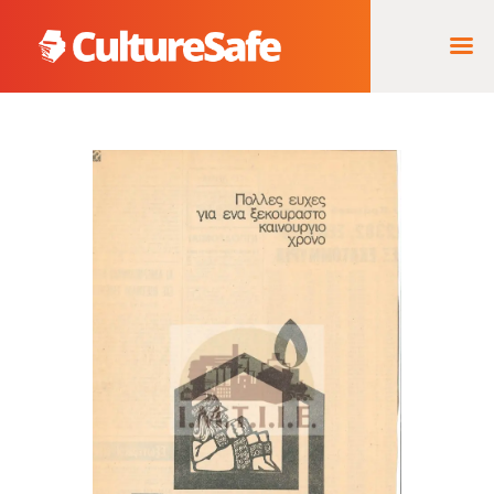
ΑΡΧΙΚΉ
ΦΟΡΈΑΣ ΥΛΟΠΟΊΗΣΗΣ
& ΈΡΓΑ
ΘΗΣΑΥΡΌΣ
ΤΕΚΜΗΡΊΩΝ