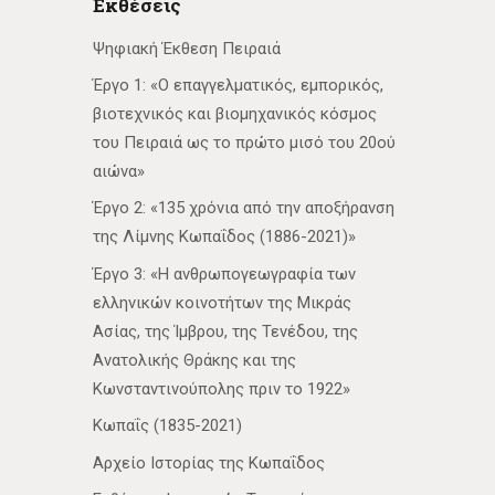
Εκθέσεις
Ψηφιακή Έκθεση Πειραιά
Έργο 1: «Ο επαγγελματικός, εμπορικός,
βιοτεχνικός και βιομηχανικός κόσμος
του Πειραιά ως το πρώτο μισό του 20ού
αιώνα»
Έργο 2: «135 χρόνια από την αποξήρανση
της Λίμνης Κωπαΐδος (1886-2021)»
Έργο 3: «Η ανθρωπογεωγραφία των
ελληνικών κοινοτήτων της Μικράς
Ασίας, της Ίμβρου, της Τενέδου, της
Ανατολικής Θράκης και της
Κωνσταντινούπολης πριν το 1922»
Κωπαΐς (1835-2021)
Αρχείο Ιστορίας της Κωπαΐδος