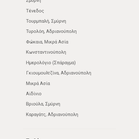
Σμύρνη
Τένεδος
Τουρμπαλή, Σμύρνη
Τυρολόη, Αδριανούπολη
Φώκαια, Μικρά Ασία
Κωνσταντινούπολη
Ημερολόγιο (Σπάραγμα)
Γκιουμουλτζίνα, Αδριανούπολη
Μικρά Ασία
Αϊδίνιο
Βριούλα, Σμύρνη
Καραγάτς, Αδριανούπολη