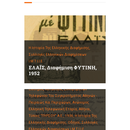
Η Ιστορία Της Ελληνικής Διαφήμισης,
Συλλογές Ελληνικών Διαφημίσεων
Ι.Μ.Τ.Ι.Ι.Ε.
ΕΛΑΪΣ, Διαφήμιση ΦΥΤΙΝΗ,
1952
Επίσημος Κατάλογος Συνδρομητών
Τηλεφώνου Του Συγκροτήματος Αθηνών -
Πειραιώς Και Περιχώρων, Ανώνυμος
Ελληνική Τηλεφωνική Εταρία, Αθήναι,
Τύποις "ΠΥΡΣΟΥ" Α.Ε., 1936,
Η Ιστορία Της
Ελληνικής Διαφήμισης,
Οδηγοί,
Συλλογές
Ελληνικών Διαφημίσεων Ι.Μ.Τ.Ι.Ι.Ε.