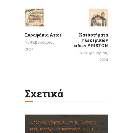
Πλοήγηση
άρθρων
Previous
Next
post:
post:
Ξυραφάκια Astor
Καταστήματα
ηλεκτρικών
15 Φεβρουαρίου,
ειδών ARISTON
2024
15 Φεβρουαρίου,
2024
Σχετικά
Εμπορικός Οδηγός "Ο ΕΡΜΗΣ", Έκδοσις
Αλεξ. Τσαπόγα - Σπ. Κουντούρη, 1929-1930.,