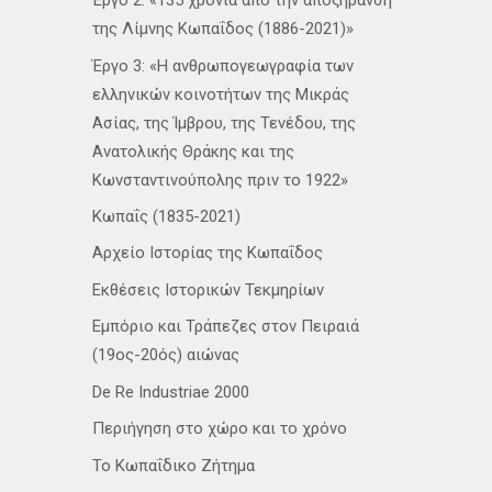
Έργο 2: «135 χρόνια από την αποξήρανση
της Λίμνης Κωπαΐδος (1886-2021)»
Έργο 3: «Η ανθρωπογεωγραφία των
ελληνικών κοινοτήτων της Μικράς
Ασίας, της Ίμβρου, της Τενέδου, της
Ανατολικής Θράκης και της
Κωνσταντινούπολης πριν το 1922»
Κωπαΐς (1835-2021)
Αρχείο Ιστορίας της Κωπαΐδος
Εκθέσεις Ιστορικών Τεκμηρίων
Εμπόριο και Τράπεζες στον Πειραιά
(19ος-20ός) αιώνας
De Re Industriae 2000
Περιήγηση στο χώρο και το χρόνο
Το Κωπαΐδικο Ζήτημα