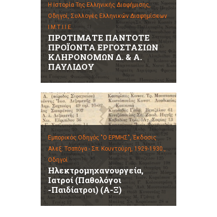
Η Ιστορία Της Ελληνικής Διαφήμισης,
Οδηγοί,
Συλλογές Ελληνικών Διαφημίσεων
Ι.Μ.Τ.Ι.Ι.Ε.
ΠΡΟΤΙΜΑΤΕ ΠΑΝΤΟΤΕ
ΠΡΟΪΟΝΤΑ ΕΡΓΟΣΤΑΣΙΩΝ
ΚΛΗΡΟΝΟΜΩΝ Δ. & Α.
ΠΑΥΛΙΔΟΥ
Εμπορικός Οδηγός "Ο ΕΡΜΗΣ", Έκδοσις
Αλεξ. Τσαπόγα - Σπ. Κουντούρη, 1929-1930.,
Οδηγοί
Ηλεκτρομηχανουργεία,
Ιατροί (Παθολόγοι
-Παιδίατροι) (Α-Ξ)