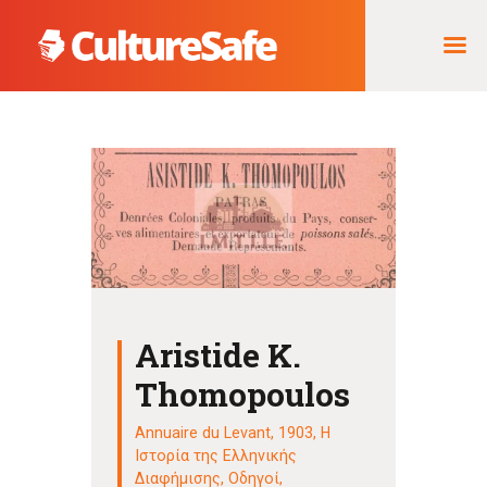
ΑΡΧΙΚΉ
ΦΟΡΈΑΣ ΥΛΟΠΟΊΗΣΗΣ
& ΈΡΓΑ
ΘΗΣΑΥΡΌΣ
ΤΕΚΜΗΡΊΩΝ
Aristide K.
Thomopoulos
Annuaire du Levant, 1903
,
Η
Ιστορία της Ελληνικής
Διαφήμισης
,
Οδηγοί
,