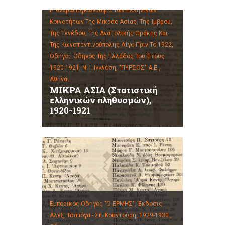
Η Ανθρωπογεωγραφία Των Ελληνικών
Κοινοτήτων Της Μικράς Ασίας, Της Ίμβρου,
Της Τενέδου, Της Ανατολικής Θράκης Και
Της Κωνσταντινούπολης Λίγο Πριν Το 1922,
Οδηγοί,
Οδηγός Της Ελλάδος Του Έτους
1920-1921, Ν. Ι. Ιγγλέση, "ΠΥΡΣΟΣ" Α.Ε.,
Αθήναι
ΜΙΚΡΑ ΑΣΙΑ (Στατιστική
ελληνικών πληθυσμών),
1920-1921
Εμπορικός Οδηγός "Ο ΕΡΜΗΣ", Έκδοσις
Αλεξ. Τσαπόγα - Σπ. Κουντούρη, 1929-1930.,