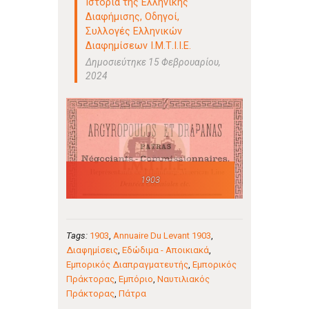
Ιστορία της Ελληνικής
Διαφήμισης
,
Οδηγοί
,
Συλλογές Ελληνικών
Διαφημίσεων Ι.Μ.Τ.Ι.Ι.Ε.
Δημοσιεύτηκε 15 Φεβρουαρίου,
2024
1903
Tags:
1903
,
Annuaire Du Levant 1903
,
Διαφημίσεις
,
Εδώδιμα - Αποικιακά
,
Εμπορικός Διαπραγματευτής
,
Εμπορικός
Πράκτορας
,
Εμπόριο
,
Ναυτιλιακός
Πράκτορας
,
Πάτρα