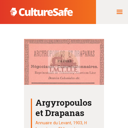
ΑΡΧΙΚΉ
ΦΟΡΈΑΣ ΥΛΟΠΟΊΗΣΗΣ
& ΈΡΓΑ
ΘΗΣΑΥΡΌΣ
ΤΕΚΜΗΡΊΩΝ
Argyropoulos
et Drapanas
Annuaire du Levant, 1903
,
Η