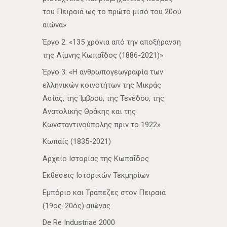
του Πειραιά ως το πρώτο μισό του 20ού
αιώνα»
Έργο 2: «135 χρόνια από την αποξήρανση
της Λίμνης Κωπαΐδος (1886-2021)»
Έργο 3: «Η ανθρωπογεωγραφία των
ελληνικών κοινοτήτων της Μικράς
Ασίας, της Ίμβρου, της Τενέδου, της
Ανατολικής Θράκης και της
Κωνσταντινούπολης πριν το 1922»
Κωπαΐς (1835-2021)
Αρχείο Ιστορίας της Κωπαΐδος
Εκθέσεις Ιστορικών Τεκμηρίων
Εμπόριο και Τράπεζες στον Πειραιά
(19ος-20ός) αιώνας
De Re Industriae 2000