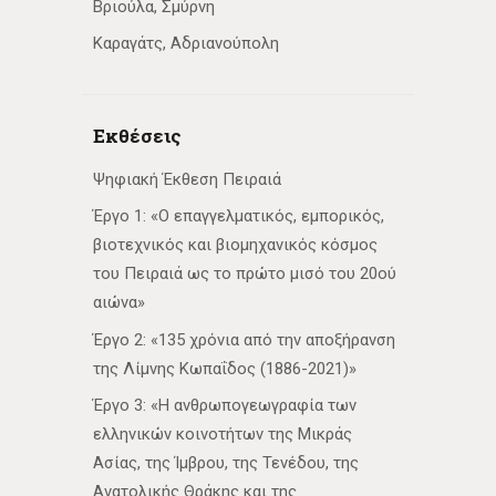
Βριούλα, Σμύρνη
Καραγάτς, Αδριανούπολη
Εκθέσεις
Ψηφιακή Έκθεση Πειραιά
Έργο 1: «Ο επαγγελματικός, εμπορικός,
βιοτεχνικός και βιομηχανικός κόσμος
του Πειραιά ως το πρώτο μισό του 20ού
αιώνα»
Έργο 2: «135 χρόνια από την αποξήρανση
της Λίμνης Κωπαΐδος (1886-2021)»
Έργο 3: «Η ανθρωπογεωγραφία των
ελληνικών κοινοτήτων της Μικράς
Ασίας, της Ίμβρου, της Τενέδου, της
Ανατολικής Θράκης και της