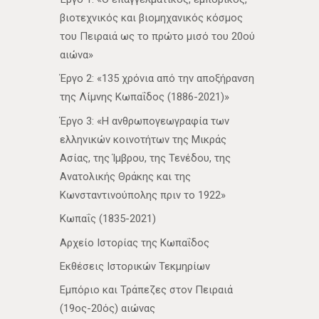
βιοτεχνικός και βιομηχανικός κόσμος
του Πειραιά ως το πρώτο μισό του 20ού
αιώνα»
Έργο 2: «135 χρόνια από την αποξήρανση
της Λίμνης Κωπαΐδος (1886-2021)»
Έργο 3: «Η ανθρωπογεωγραφία των
ελληνικών κοινοτήτων της Μικράς
Ασίας, της Ίμβρου, της Τενέδου, της
Ανατολικής Θράκης και της
Κωνσταντινούπολης πριν το 1922»
Κωπαΐς (1835-2021)
Αρχείο Ιστορίας της Κωπαΐδος
Εκθέσεις Ιστορικών Τεκμηρίων
Εμπόριο και Τράπεζες στον Πειραιά
(19ος-20ός) αιώνας