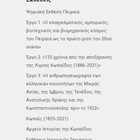
Ψηφιακή Έκθεση Πειραιά
Έργο 1: «Ο επαγγελματικός, εμπορικός,
βιοτεχνικός και βιομηχανικός κόσμος
του Πειραιά ως το πρώτο μισό του 20ού
αιώνα»
Έργο 2: «135 χρόνια από την αποξήρανση
της Λίμνης Κωπαΐδος (1886-2021)»
Έργο 3: «Η ανθρωπογεωγραφία των
ελληνικών κοινοτήτων της Μικράς
Ασίας, της Ίμβρου, της Τενέδου, της
Ανατολικής Θράκης και της
Κωνσταντινούπολης πριν το 1922»
Κωπαΐς (1835-2021)
Αρχείο Ιστορίας της Κωπαΐδος
Εκθέσεις Ιστορικών Τεκμηρίων