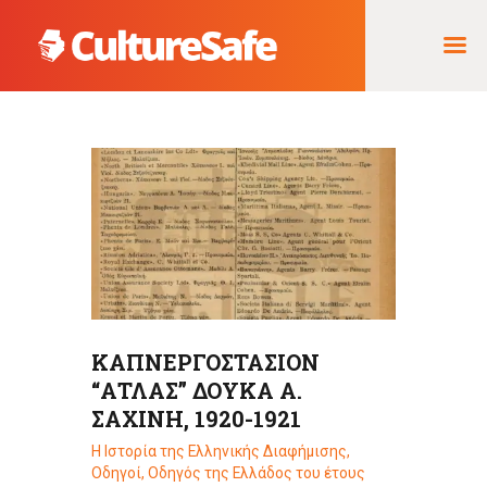
ΑΡΧΙΚΉ
ΦΟΡΈΑΣ ΥΛΟΠΟΊΗΣΗΣ
& ΈΡΓΑ
ΘΗΣΑΥΡΌΣ
ΤΕΚΜΗΡΊΩΝ
ΚΑΠΝΕΡΓΟΣΤΑΣΙΟΝ
“ΑΤΛΑΣ” ΔΟΥΚΑ Α.
ΣΑΧΙΝΗ, 1920-1921
Η Ιστορία της Ελληνικής Διαφήμισης
,
Οδηγοί
,
Οδηγός της Ελλάδος του έτους