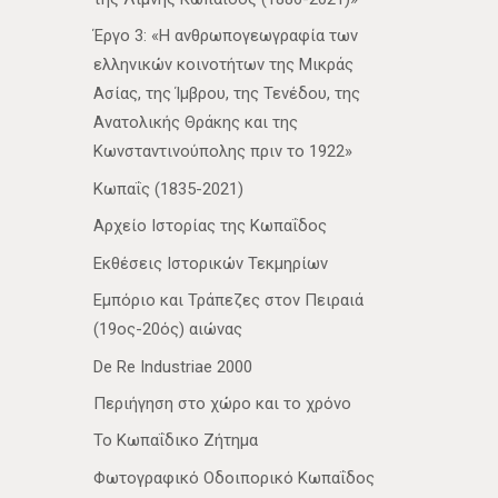
Έργο 3: «Η ανθρωπογεωγραφία των
ελληνικών κοινοτήτων της Μικράς
Ασίας, της Ίμβρου, της Τενέδου, της
Ανατολικής Θράκης και της
Κωνσταντινούπολης πριν το 1922»
Κωπαΐς (1835-2021)
Αρχείο Ιστορίας της Κωπαΐδος
Εκθέσεις Ιστορικών Τεκμηρίων
Εμπόριο και Τράπεζες στον Πειραιά
(19ος-20ός) αιώνας
De Re Industriae 2000
Περιήγηση στο χώρο και το χρόνο
Το Κωπαΐδικο Ζήτημα
Φωτογραφικό Οδοιπορικό Κωπαΐδος