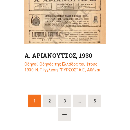
Α. ΑΡΙΑΝΟΥΤΣΟΣ, 1930
Οδηγοί
,
Οδηγός της Ελλάδος του έτους
1930, Ν. Γ. Ιγγλέση, "ΠΥΡΣΟΣ" Α.Ε., Αθήναι
Σελιδοποίηση
PAGE
1
PAGE
2
PAGE
3
…
PAGE
5
άρθρων
>