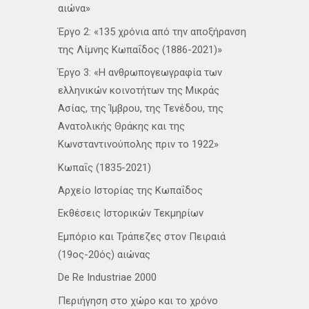
αιώνα»
Έργο 2: «135 χρόνια από την αποξήρανση
της Λίμνης Κωπαΐδος (1886-2021)»
Έργο 3: «Η ανθρωπογεωγραφία των
ελληνικών κοινοτήτων της Μικράς
Ασίας, της Ίμβρου, της Τενέδου, της
Ανατολικής Θράκης και της
Κωνσταντινούπολης πριν το 1922»
Κωπαΐς (1835-2021)
Αρχείο Ιστορίας της Κωπαΐδος
Εκθέσεις Ιστορικών Τεκμηρίων
Εμπόριο και Τράπεζες στον Πειραιά
(19ος-20ός) αιώνας
De Re Industriae 2000
Περιήγηση στο χώρο και το χρόνο