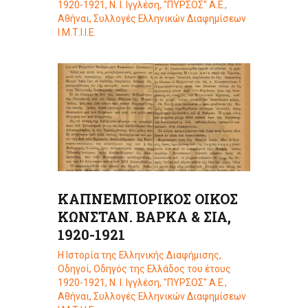
1920-1921, Ν. Ι. Ιγγλέση, "ΠΥΡΣΟΣ" Α.Ε.,
Αθήναι
,
Συλλογές Ελληνικών Διαφημίσεων
Ι.Μ.Τ.Ι.Ι.Ε.
ΚΑΠΝΕΜΠΟΡΙΚΟΣ ΟΙΚΟΣ
ΚΩΝΣΤΑΝ. ΒΑΡΚΑ & ΣΙΑ,
1920-1921
Η Ιστορία της Ελληνικής Διαφήμισης
,
Οδηγοί
,
Οδηγός της Ελλάδος του έτους
1920-1921, Ν. Ι. Ιγγλέση, "ΠΥΡΣΟΣ" Α.Ε.,
Αθήναι
,
Συλλογές Ελληνικών Διαφημίσεων