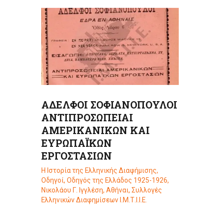
ΑΔΕΛΦΟΙ ΣΟΦΙΑΝΟΠΟΥΛΟΙ
ΑΝΤΙΠΡΟΣΩΠΕΙΑΙ
ΑΜΕΡΙΚΑΝΙΚΩΝ ΚΑΙ
ΕΥΡΩΠΑΪΚΩΝ
ΕΡΓΟΣΤΑΣΙΩΝ
Η Ιστορία της Ελληνικής Διαφήμισης
,
Οδηγοί
,
Οδηγός της Ελλάδος 1925-1926,
Νικολάου Γ. Ιγγλέση, Αθήναι
,
Συλλογές
Ελληνικών Διαφημίσεων Ι.Μ.Τ.Ι.Ι.Ε.