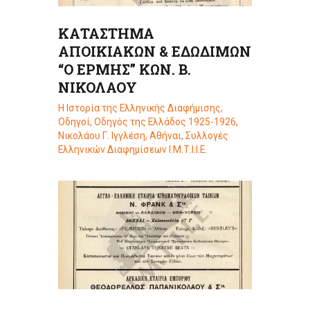
ΚΑΤΑΣΤΗΜΑ
ΑΠΟΙΚΙΑΚΩΝ & ΕΔΩΔΙΜΩΝ
“Ο ΕΡΜΗΣ” ΚΩΝ. Β.
ΝΙΚΟΛΑΟΥ
Η Ιστορία της Ελληνικής Διαφήμισης
,
Οδηγοί
,
Οδηγός της Ελλάδος 1925-1926,
Νικολάου Γ. Ιγγλέση, Αθήναι
,
Συλλογές
Ελληνικών Διαφημίσεων Ι.Μ.Τ.Ι.Ι.Ε.