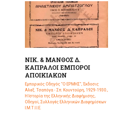
ΝΙΚ. & ΜΑΝΘΟΣ Δ.
ΚΑΠΡΑΛΟΙ ΕΜΠΟΡΟΙ
ΑΠΟΙΚΙΑΚΩΝ
Εμπορικός Οδηγός "Ο ΕΡΜΗΣ", Έκδοσις
Αλεξ. Τσαπόγα - Σπ. Κουντούρη, 1929-1930.
,
Η Ιστορία της Ελληνικής Διαφήμισης
,
Οδηγοί
,
Συλλογές Ελληνικών Διαφημίσεων
Ι.Μ.Τ.Ι.Ι.Ε.