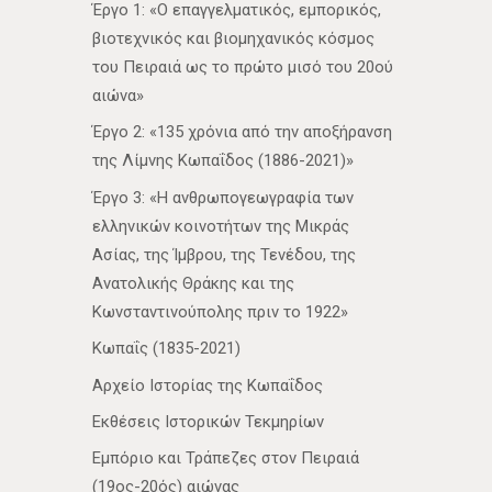
Έργο 1: «Ο επαγγελματικός, εμπορικός,
βιοτεχνικός και βιομηχανικός κόσμος
του Πειραιά ως το πρώτο μισό του 20ού
αιώνα»
Έργο 2: «135 χρόνια από την αποξήρανση
της Λίμνης Κωπαΐδος (1886-2021)»
Έργο 3: «Η ανθρωπογεωγραφία των
ελληνικών κοινοτήτων της Μικράς
Ασίας, της Ίμβρου, της Τενέδου, της
Ανατολικής Θράκης και της
Κωνσταντινούπολης πριν το 1922»
Κωπαΐς (1835-2021)
Αρχείο Ιστορίας της Κωπαΐδος
Εκθέσεις Ιστορικών Τεκμηρίων
Εμπόριο και Τράπεζες στον Πειραιά
(19ος-20ός) αιώνας