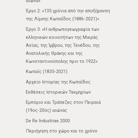
αιώνα»
Έργο 2: «135 χρόνια από την αποξήρανση
της Λίμνης Κωπαΐδος (1886-2021)»
Έργο 3: «Η ανθρωπογεωγραφία των
ελληνικών κοινοτήτων της Μικράς
Ασίας, της Ίμβρου, της Τενέδου, της
Ανατολικής Θράκης και της
Κωνσταντινούπολης πριν το 1922»
Κωπαΐς (1835-2021)
Αρχείο Ιστορίας της Κωπαΐδος
Εκθέσεις Ιστορικών Τεκμηρίων
Εμπόριο και Τράπεζες στον Πειραιά
(19ος-20ός) αιώνας
De Re Industriae 2000
Περιήγηση στο χώρο και το χρόνο