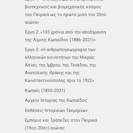
βιοτεχνικός και βιομηχανικός κόσμος
του Πειραιά ως το πρώτο μισό του 20ού
αιώνα»
Έργο 2: «135 χρόνια από την αποξήρανση
της Λίμνης Κωπαΐδος (1886-2021)»
Έργο 3: «Η ανθρωπογεωγραφία των
ελληνικών κοινοτήτων της Μικράς
Ασίας, της Ίμβρου, της Τενέδου, της
Ανατολικής Θράκης και της
Κωνσταντινούπολης πριν το 1922»
Κωπαΐς (1835-2021)
Αρχείο Ιστορίας της Κωπαΐδος
Εκθέσεις Ιστορικών Τεκμηρίων
Εμπόριο και Τράπεζες στον Πειραιά
(19ος-20ός) αιώνας