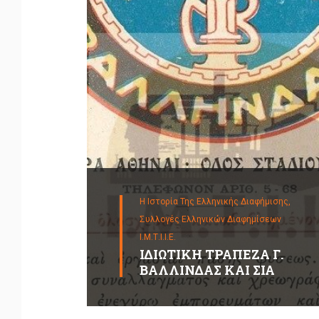
Η Ιστορία Της Ελληνικής Διαφήμισης,
Συλλογές Ελληνικών Διαφημίσεων
Ι.Μ.Τ.Ι.Ι.Ε.
ΙΔΙΩΤΙΚΗ ΤΡΑΠΕΖΑ Γ.
ΒΑΛΛΙΝΔΑΣ ΚΑΙ ΣΙΑ