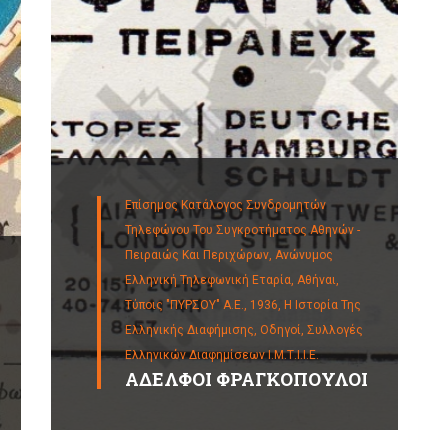
Επίσημος Κατάλογος Συνδρομητών
Τηλεφώνου Του Συγκροτήματος Αθηνών -
Πειραιώς Και Περιχώρων, Ανώνυμος
Ελληνική Τηλεφωνική Εταρία, Αθήναι,
Τύποις "ΠΥΡΣΟΥ" Α.Ε., 1936,
Η Ιστορία Της
Ελληνικής Διαφήμισης,
Οδηγοί,
Συλλογές
Ελληνικών Διαφημίσεων Ι.Μ.Τ.Ι.Ι.Ε.
ΑΔΕΛΦΟΙ ΦΡΑΓΚΟΠΟΥΛΟΙ