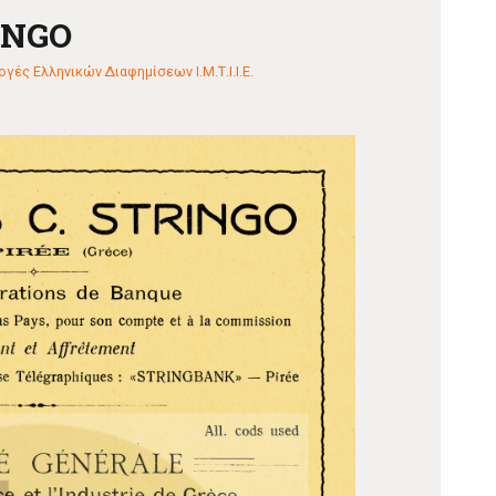
INGO
γές Ελληνικών Διαφημίσεων Ι.Μ.Τ.Ι.Ι.Ε.