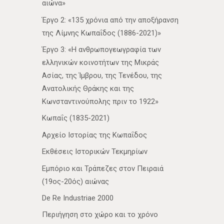
αιώνα»
Έργο 2: «135 χρόνια από την αποξήρανση
της Λίμνης Κωπαΐδος (1886-2021)»
Έργο 3: «Η ανθρωπογεωγραφία των
ελληνικών κοινοτήτων της Μικράς
Ασίας, της Ίμβρου, της Τενέδου, της
Ανατολικής Θράκης και της
Κωνσταντινούπολης πριν το 1922»
Κωπαΐς (1835-2021)
Αρχείο Ιστορίας της Κωπαΐδος
Εκθέσεις Ιστορικών Τεκμηρίων
Εμπόριο και Τράπεζες στον Πειραιά
(19ος-20ός) αιώνας
De Re Industriae 2000
Περιήγηση στο χώρο και το χρόνο