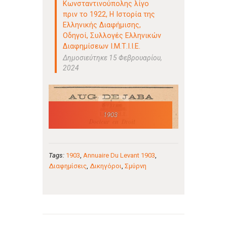
Κωνσταντινούπολης λίγο
πριν το 1922
,
Η Ιστορία της
Ελληνικής Διαφήμισης
,
Οδηγοί
,
Συλλογές Ελληνικών
Διαφημίσεων Ι.Μ.Τ.Ι.Ι.Ε.
Δημοσιεύτηκε 15 Φεβρουαρίου,
2024
1903
Tags:
1903
,
Annuaire Du Levant 1903
,
Διαφημίσεις
,
Δικηγόροι
,
Σμύρνη
Πλοήγηση