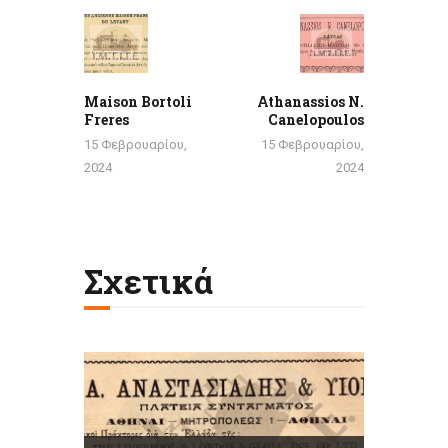
άρθρων
Previous
Next
post:
post:
Maison Bortoli
Athanassios N.
Freres
Canelopoulos
15 Φεβρουαρίου,
15 Φεβρουαρίου,
2024
2024
Σχετικά