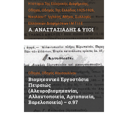
Η Ιστορία Της Ελληνικής Διαφήμισης,
Οδηγοί,
Οδηγός Της Ελλάδος 1925-1926,
Νικολάου Γ. Ιγγλέση, Αθήναι,
Συλλογές
Ελληνικών Διαφημίσεων Ι.Μ.Τ.Ι.Ι.Ε.
Α. ΑΝΑΣΤΑΣΙΑΔΗΣ & ΥΙΟΙ
Οδηγοί,
Οδηγός Κουσουλίνου
Βιομηχανικά Εργοστάσια
Πειραιώς
(Αλευροβιομηχανίαι,
Αλλαντοποιεία, Αρτοποιεία,
Βαρελοποιεία) – σ.97