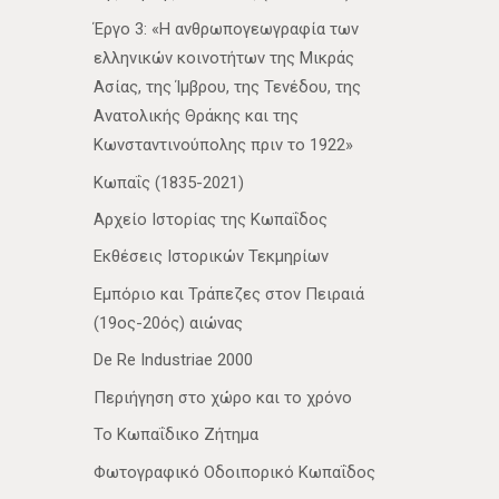
Έργο 3: «Η ανθρωπογεωγραφία των
ελληνικών κοινοτήτων της Μικράς
Ασίας, της Ίμβρου, της Τενέδου, της
Ανατολικής Θράκης και της
Κωνσταντινούπολης πριν το 1922»
Κωπαΐς (1835-2021)
Αρχείο Ιστορίας της Κωπαΐδος
Εκθέσεις Ιστορικών Τεκμηρίων
Εμπόριο και Τράπεζες στον Πειραιά
(19ος-20ός) αιώνας
De Re Industriae 2000
Περιήγηση στο χώρο και το χρόνο
Το Κωπαΐδικο Ζήτημα
Φωτογραφικό Οδοιπορικό Κωπαΐδος