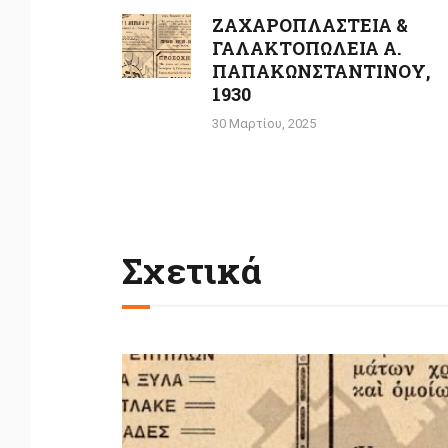
άρθρων
ΖΑΧΑΡΟΠΛΑΣΤΕΙΑ &
Previous
ΓΑΛΑΚΤΟΠΩΛΕΙΑ Α.
post:
ΠΑΠΑΚΩΝΣΤΑΝΤΙΝΟΥ,
1930
30 Μαρτίου, 2025
Σχετικά