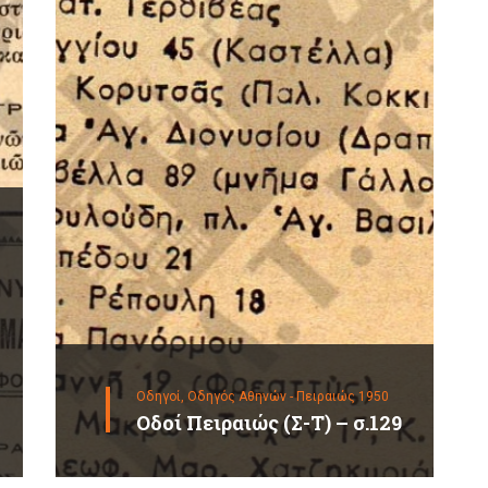
Οδηγοί,
Οδηγός Αθηνών - Πειραιώς 1950
Οδοί Πειραιώς (Σ-Τ) – σ.129