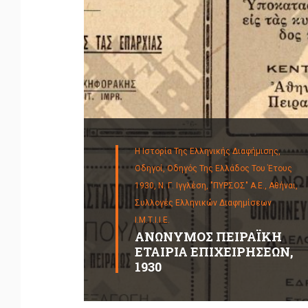
Η Ιστορία Της Ελληνικής Διαφήμισης,
Οδηγοί,
Οδηγός Της Ελλάδος Του Έτους
1930, Ν. Γ. Ιγγλέση, "ΠΥΡΣΟΣ" Α.Ε., Αθήναι,
Συλλογές Ελληνικών Διαφημίσεων
Ι.Μ.Τ.Ι.Ι.Ε.
ΑΝΩΝΥΜΟΣ ΠΕΙΡΑΪΚΗ
ΕΤΑΙΡΙΑ ΕΠΙΧΕΙΡΗΣΕΩΝ,
1930