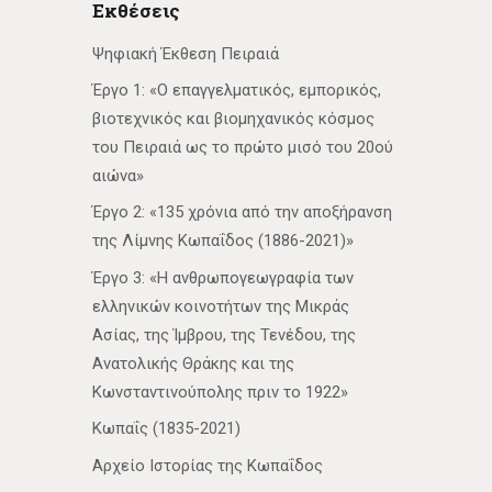
Εκθέσεις
Ψηφιακή Έκθεση Πειραιά
Έργο 1: «Ο επαγγελματικός, εμπορικός,
βιοτεχνικός και βιομηχανικός κόσμος
του Πειραιά ως το πρώτο μισό του 20ού
αιώνα»
Έργο 2: «135 χρόνια από την αποξήρανση
της Λίμνης Κωπαΐδος (1886-2021)»
Έργο 3: «Η ανθρωπογεωγραφία των
ελληνικών κοινοτήτων της Μικράς
Ασίας, της Ίμβρου, της Τενέδου, της
Ανατολικής Θράκης και της
Κωνσταντινούπολης πριν το 1922»
Κωπαΐς (1835-2021)
Αρχείο Ιστορίας της Κωπαΐδος