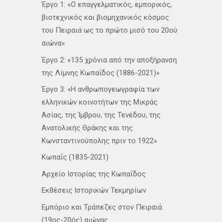
Έργο 1: «Ο επαγγελματικός, εμπορικός,
βιοτεχνικός και βιομηχανικός κόσμος
του Πειραιά ως το πρώτο μισό του 20ού
αιώνα»
Έργο 2: «135 χρόνια από την αποξήρανση
της Λίμνης Κωπαΐδος (1886-2021)»
Έργο 3: «Η ανθρωπογεωγραφία των
ελληνικών κοινοτήτων της Μικράς
Ασίας, της Ίμβρου, της Τενέδου, της
Ανατολικής Θράκης και της
Κωνσταντινούπολης πριν το 1922»
Κωπαΐς (1835-2021)
Αρχείο Ιστορίας της Κωπαΐδος
Εκθέσεις Ιστορικών Τεκμηρίων
Εμπόριο και Τράπεζες στον Πειραιά
(19ος-20ός) αιώνας