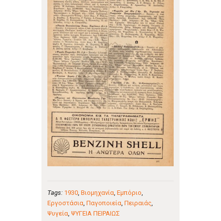
Tags:
1930
,
Βιομηχανία
,
Εμπόριο
,
Εργοστάσια
,
Παγοποιεία
,
Πειραιάς
,
Ψυγεία
,
ΨΥΓΕΙΑ ΠΕΙΡΑΙΩΣ