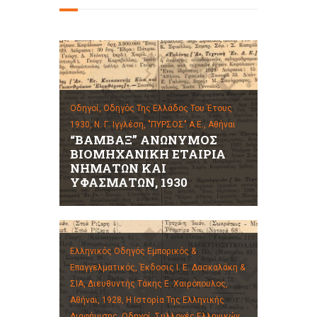
Οδηγοί,
Οδηγός Της Ελλάδος Του Έτους
1930, Ν. Γ. Ιγγλέση, "ΠΥΡΣΟΣ" Α.Ε., Αθήναι
“ΒΑΜΒΑΞ” ΑΝΩΝΥΜΟΣ
ΒΙΟΜΗΧΑΝΙΚΗ ΕΤΑΙΡΙΑ
ΝΗΜΑΤΩΝ ΚΑΙ
ΥΦΑΣΜΑΤΩΝ, 1930
Ελληνικός Οδηγός Εμπορικός &
Επαγγελματικός, Έκδοσις Ι. Ε. Δασκαλάκη &
ΣΙΑ, Διευθυντής Τάκης Ε. Χαιρόπουλος,
Αθήναι, 1928,
Η Ιστορία Της Ελληνικής
Διαφήμισης,
Οδηγοί,
Συλλογές Ελληνικών