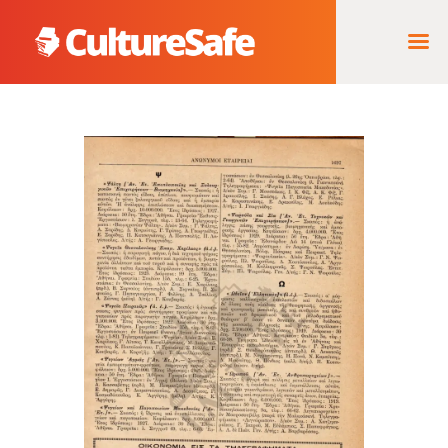
ΑΡΧΙΚΉ
ΦΟΡΈΑΣ ΥΛΟΠΟΊΗΣΗΣ
& ΈΡΓΑ
ΘΗΣΑΥΡΌΣ
ΤΕΚΜΗΡΊΩΝ