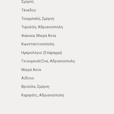
Σμύρνη
Τένεδος
Τουρμπαλή, Σμύρνη
Τυρολόη, Αδριανούπολη
Φώκαια, Μικρά Ασία
Κωνσταντινούπολη
Ημερολόγιο (Σπάραγμα)
Γκιουμουλτζίνα, Αδριανούπολη
Μικρά Ασία
Αϊδίνιο
Βριούλα, Σμύρνη
Καραγάτς, Αδριανούπολη