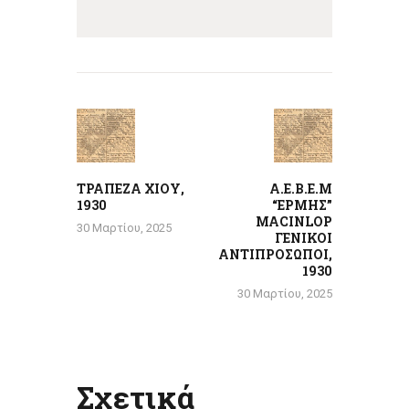
Πλοήγηση
άρθρων
Previous
Next
post:
post:
ΤΡΑΠΕΖΑ ΧΙΟΥ,
Α.Ε.Β.Ε.Μ
1930
“ΕΡΜΗΣ”
MACINLOP
30 Μαρτίου, 2025
ΓΕΝΙΚΟΙ
ΑΝΤΙΠΡΟΣΩΠΟΙ,
1930
30 Μαρτίου, 2025
Σχετικά