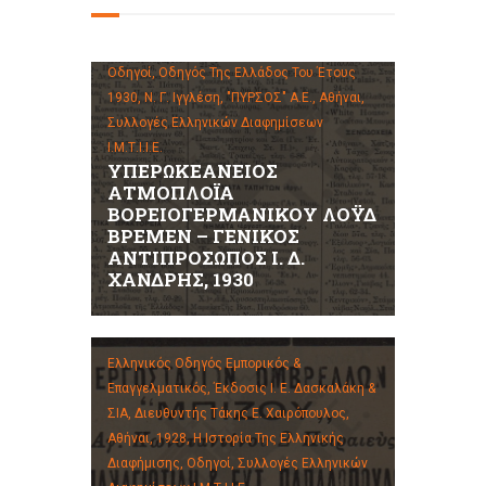
Η Ιστορία Της Ελληνικής Διαφήμισης,
Οδηγοί,
Οδηγός Της Ελλάδος Του Έτους
1930, Ν. Γ. Ιγγλέση, "ΠΥΡΣΟΣ" Α.Ε., Αθήναι,
Συλλογές Ελληνικών Διαφημίσεων
Ι.Μ.Τ.Ι.Ι.Ε.
ΥΠΕΡΩΚΕΑΝΕΙΟΣ
ΑΤΜΟΠΛΟΪΑ
ΒΟΡΕΙΟΓΕΡΜΑΝΙΚΟΥ ΛΟΫΔ
ΒΡΕΜΕΝ – ΓΕΝΙΚΟΣ
ΑΝΤΙΠΡΟΣΩΠΟΣ Ι. Δ.
ΧΑΝΔΡΗΣ, 1930
Ελληνικός Οδηγός Εμπορικός &
Επαγγελματικός, Έκδοσις Ι. Ε. Δασκαλάκη &
ΣΙΑ, Διευθυντής Τάκης Ε. Χαιρόπουλος,
Αθήναι, 1928,
Η Ιστορία Της Ελληνικής
Διαφήμισης,
Οδηγοί,
Συλλογές Ελληνικών