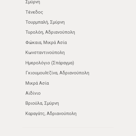
Σμύρνη
Τένεδος
Τουρμπαλή, Σμύρνη
Τυρολόη, Αδριανούπολη
Φώκαια, Μικρά Ασία
Κωνσταντινούπολη
Ημερολόγιο (Σπάραγμα)
Γκιουμουλτζίνα, Αδριανούπολη
Μικρά Ασία
Αϊδίνιο
Βριούλα, Σμύρνη
Καραγάτς, Αδριανούπολη