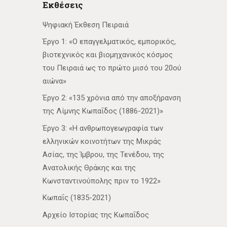
Εκθέσεις
Ψηφιακή Έκθεση Πειραιά
Έργο 1: «Ο επαγγελματικός, εμπορικός,
βιοτεχνικός και βιομηχανικός κόσμος
του Πειραιά ως το πρώτο μισό του 20ού
αιώνα»
Έργο 2: «135 χρόνια από την αποξήρανση
της Λίμνης Κωπαΐδος (1886-2021)»
Έργο 3: «Η ανθρωπογεωγραφία των
ελληνικών κοινοτήτων της Μικράς
Ασίας, της Ίμβρου, της Τενέδου, της
Ανατολικής Θράκης και της
Κωνσταντινούπολης πριν το 1922»
Κωπαΐς (1835-2021)
Αρχείο Ιστορίας της Κωπαΐδος