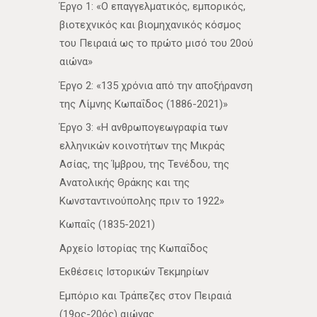
Έργο 1: «Ο επαγγελματικός, εμπορικός,
βιοτεχνικός και βιομηχανικός κόσμος
του Πειραιά ως το πρώτο μισό του 20ού
αιώνα»
Έργο 2: «135 χρόνια από την αποξήρανση
της Λίμνης Κωπαΐδος (1886-2021)»
Έργο 3: «Η ανθρωπογεωγραφία των
ελληνικών κοινοτήτων της Μικράς
Ασίας, της Ίμβρου, της Τενέδου, της
Ανατολικής Θράκης και της
Κωνσταντινούπολης πριν το 1922»
Κωπαΐς (1835-2021)
Αρχείο Ιστορίας της Κωπαΐδος
Εκθέσεις Ιστορικών Τεκμηρίων
Εμπόριο και Τράπεζες στον Πειραιά
(19ος-20ός) αιώνας