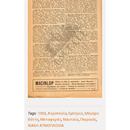
Tags:
1930
,
Ατμοπλοΐα
,
Εμπόριο
,
Μέγαρο
Βάττη
,
Μεταφορές
,
Ναυτιλία
,
Πειραιάς
,
ΧΙΑΚΗ ΑΤΜΟΠΛΟΟΪΑ