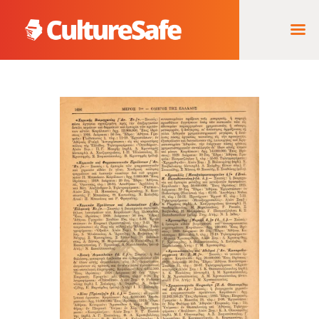
ΑΡΧΙΚΉ
ΦΟΡΈΑΣ ΥΛΟΠΟΊΗΣΗΣ
& ΈΡΓΑ
ΘΗΣΑΥΡΌΣ
ΤΕΚΜΗΡΊΩΝ