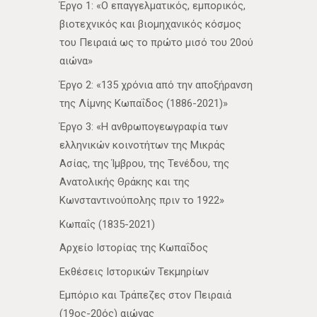
Έργο 1: «Ο επαγγελματικός, εμπορικός,
βιοτεχνικός και βιομηχανικός κόσμος
του Πειραιά ως το πρώτο μισό του 20ού
αιώνα»
Έργο 2: «135 χρόνια από την αποξήρανση
της Λίμνης Κωπαΐδος (1886-2021)»
Έργο 3: «Η ανθρωπογεωγραφία των
ελληνικών κοινοτήτων της Μικράς
Ασίας, της Ίμβρου, της Τενέδου, της
Ανατολικής Θράκης και της
Κωνσταντινούπολης πριν το 1922»
Κωπαΐς (1835-2021)
Αρχείο Ιστορίας της Κωπαΐδος
Εκθέσεις Ιστορικών Τεκμηρίων
Εμπόριο και Τράπεζες στον Πειραιά
(19ος-20ός) αιώνας