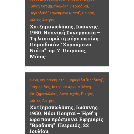
Γιάννη Χατζημανωλάκη,
Περιοδικά,
Περιοδικό "Χαρούμενα Νιάτα",
Ποίηση,
Φώτος Άστρης
Χατζημανωλάκης, Ιωάννης.
1950. Νεανική Συνεργασία –
Τη λαχταρώ τη μέρα εκείνη.
Περιοδικόν “Χαρούμενα
Νιάτα”. αρ. 7. Πειραιάς,
Μάιος.
1950,
Δημοσιεύματα,
Εφημερίδα "Βραδυνή",
Εφημερίδες,
Ιστορικό Αρχείο Γιάννη
Χατζημανωλάκη,
Λογοτεχνία,
Ποίηση,
Φώτος Άστρης
Χατζημανωλάκης, Ιωάννης.
1950. Νέοι Ποιηταί – Ήρθ’ η
ώρα που πρόσμενα. Εφημερίς
“Βραδυνή”. Πειραιάς, 22
Ιουλίου.