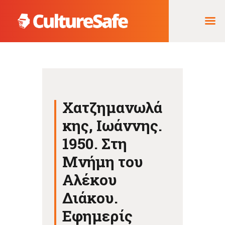
ΑΡΧΙΚΉ
ΦΟΡΈΑΣ ΥΛΟΠΟΊΗΣΗΣ
Χατζημανωλά
& ΈΡΓΑ
κης, Ιωάννης.
ΘΗΣΑΥΡΌΣ
ΤΕΚΜΗΡΊΩΝ
1950. Στη
Μνήμη του
Αλέκου
Διάκου.
Εφημερίς