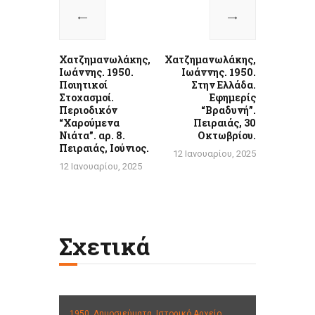
άρθρων
Previous
Next
post:
post:
Χατζημανωλάκης,
Χατζημανωλάκης,
Ιωάννης. 1950.
Ιωάννης. 1950.
Ποιητικοί
Στην Ελλάδα.
Στοχασμοί.
Εφημερίς
Περιοδικόν
“Βραδυνή”.
“Χαρούμενα
Πειραιάς, 30
Νιάτα”. αρ. 8.
Οκτωβρίου.
Πειραιάς, Ιούνιος.
12 Ιανουαρίου, 2025
12 Ιανουαρίου, 2025
Σχετικά
1950,
Δημοσιεύματα,
Ιστορικό Αρχείο