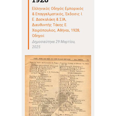
Ελληνικός Οδηγός Εμπορικός
& Επαγγελματικός, Έκδοσις Ι.
Ε. Δασκαλάκη & ΣΙΑ,
Διευθυντής Τάκης Ε.
Χαιρόπουλος, Αθήναι, 1928
,
Οδηγοί
Δημοσιεύτηκε 29 Μαρτίου,
2025