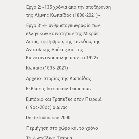
Έργο 2: «135 χρόνια από την αποξήρανση
της Λίμνης Κωπαΐδος (1886-2021)»
Έργο 3: «Η ανθρωπογεωγραφία των
ελληνικών κοινοτήτων της Μικράς
Ασίας, της Ίμβρου, της Τενέδου, της
Ανατολικής Θράκης και της
Κωνσταντινούπολης πριν το 1922»
Κωπαΐς (1835-2021)
Αρχείο Ιστορίας της Κωπαΐδος
Εκθέσεις Ιστορικών Τεκμηρίων
Εμπόριο και Τράπεζες στον Πειραιά
(19ος-20ός) αιώνας
De Re Industriae 2000
Περιήγηση στο χώρο και το χρόνο
Το Κωπαΐδικο Ζήτημα