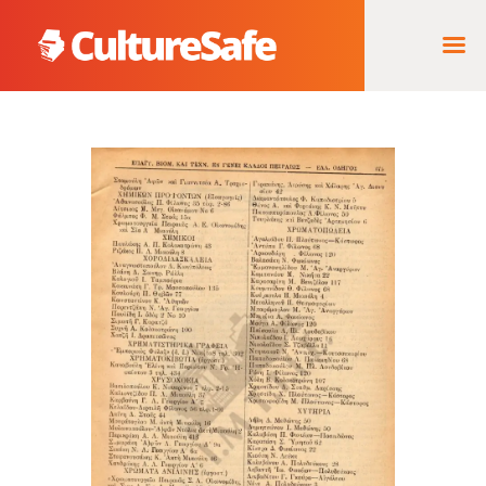
ΑΡΧΙΚΉ
ΦΟΡΈΑΣ ΥΛΟΠΟΊΗΣΗΣ
& ΈΡΓΑ
ΘΗΣΑΥΡΌΣ
ΤΕΚΜΗΡΊΩΝ