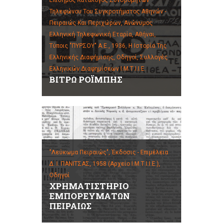
Επίσημος Κατάλογος Συνδρομητών
Τηλεφώνου Του Συγκροτήματος Αθηνών -
Πειραιώς Και Περιχώρων, Ανώνυμος
Ελληνική Τηλεφωνική Εταρία, Αθήναι,
Τύποις "ΠΥΡΣΟΥ" Α.Ε., 1936,
Η Ιστορία Της
Ελληνικής Διαφήμισης,
Οδηγοί,
Συλλογές
Ελληνικών Διαφημίσεων Ι.Μ.Τ.Ι.Ι.Ε.
ΒΙΤΡΩ ΡΟΪΜΠΗΣ
"Λεύκωμα Πειραιώς", Έκδοσις - Επιμέλεια
Δ. Ι. ΠΑΝΙΤΣΑΣ, 1958 (Αρχείο Ι.Μ.Τ.Ι.Ι.Ε.),
Οδηγοί
ΧΡΗΜΑΤΙΣΤΗΡΙΟ
ΕΜΠΟΡΕΥΜΑΤΩΝ
ΠΕΙΡΑΙΩΣ