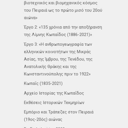
βιοτεχνικός και βιομηχανικός κόσμος
του Πειραιά ως το πρώτο μισό του 20ού
αιώνα»
Έργο 2: «135 χρόνια από την αποξήρανση
της Λίμνης Κωπαΐδος (1886-2021)»
Έργο 3: «Η ανθρωπογεωγραφία των
ελληνικών κοινοτήτων της Μικράς
Ασίας, της Ίμβρου, της Τενέδου, της
Ανατολικής Θράκης και της
Κωνσταντινούπολης πριν το 1922»
Κωπαΐς (1835-2021)
Αρχείο Ιστορίας της Κωπαΐδος
Εκθέσεις Ιστορικών Τεκμηρίων
Εμπόριο και Τράπεζες στον Πειραιά
(19ος-20ός) αιώνας