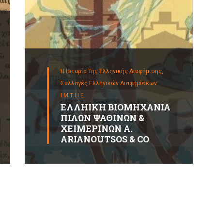
Η Ιστορία Της Ελληνικής Διαφήμισης,
Συλλογές Ελληνικών Διαφημίσεων
Ι.Μ.Τ.Ι.Ι.Ε.
ΕΛΛΗΙΚΗ ΒΙΟΜΗΧΑΝΙΑ
ΠΙΛΩΝ ΨΑΘΙΝΩΝ &
ΧΕΙΜΕΡΙΝΩΝ A.
ARIANOUTSOS & CO