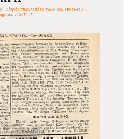
οί
,
Οδηγός της Ελλάδος 1925-1926, Νικολάου Γ.
ίσεων Ι.Μ.Τ.Ι.Ι.Ε.