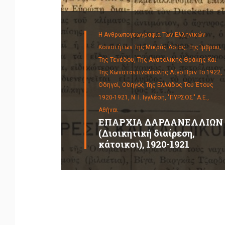
Η Ανθρωπογεωγραφία Των Ελληνικών
Κοινοτήτων Της Μικράς Ασίας, Της Ίμβρου,
Της Τενέδου, Της Ανατολικής Θράκης Και
Της Κωνσταντινούπολης Λίγο Πριν Το 1922,
Οδηγοί,
Οδηγός Της Ελλάδος Του Έτους
1920-1921, Ν. Ι. Ιγγλέση, "ΠΥΡΣΟΣ" Α.Ε.,
Αθήναι
ΕΠΑΡΧΙΑ ΔΑΡΔΑΝΕΛΛΙΩΝ
(Διοικητική διαίρεση,
κάτοικοι), 1920-1921