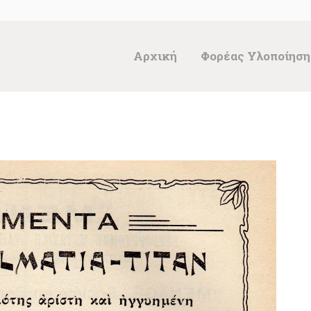
ΑΡΧΙΚΉ
ΦΟΡΈΑΣ
Αρχική
Φορέας Υλοποίηση
ΥΛΟΠΟΊΗΣΗΣ &
ΈΡΓΑ
ΘΗΣΑΥΡΌΣ
ΤΕΚΜΗΡΊΩΝ