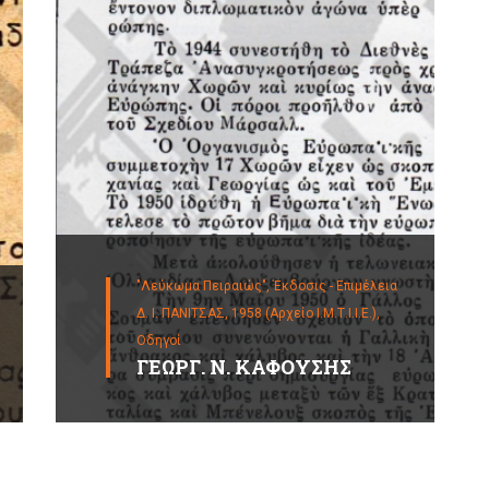
"Λεύκωμα Πειραιώς", Έκδοσις - Επιμέλεια
Δ. Ι. ΠΑΝΙΤΣΑΣ, 1958 (Αρχείο Ι.Μ.Τ.Ι.Ι.Ε.),
Οδηγοί
ΓΕΩΡΓ. Ν. ΚΑΦΟΥΣΗΣ