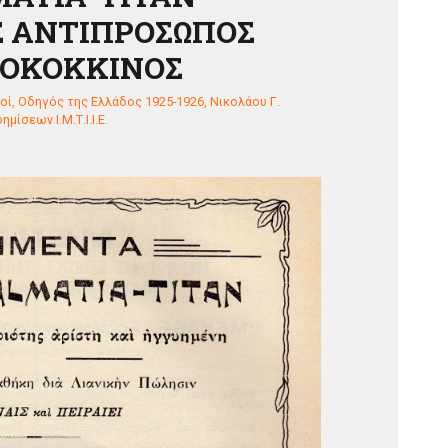
Σ ΑΝΤΙΠΡΟΣΩΠΟΣ
ΡΟΚΟΚΚΙΝΟΣ
οί
,
Οδηγός της Ελλάδος 1925-1926, Νικολάου Γ.
ίσεων Ι.Μ.Τ.Ι.Ι.Ε.