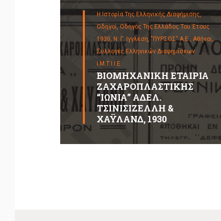
Η Ιστορία Της Ελληνικής Διαφήμισης,
Οδηγοί,
Οδηγός Της Ελλάδος Του Έτους
1930, Ν. Γ. Ιγγλέση, "ΠΥΡΣΟΣ" Α.Ε., Αθήναι,
Συλλογές Ελληνικών Διαφημίσεων
Ι.Μ.Τ.Ι.Ι.Ε.
ΒΙΟΜΗΧΑΝΙΚΗ ΕΤΑΙΡΙΑ
ΖΑΧΑΡΟΠΛΑΣΤΙΚΗΣ
“ΙΩΝΙΑ” ΑΔΕΛ.
ΤΣΙΝΙΣΙΖΕΛΛΗ &
ΧΑΫΛΑΝΔ, 1930