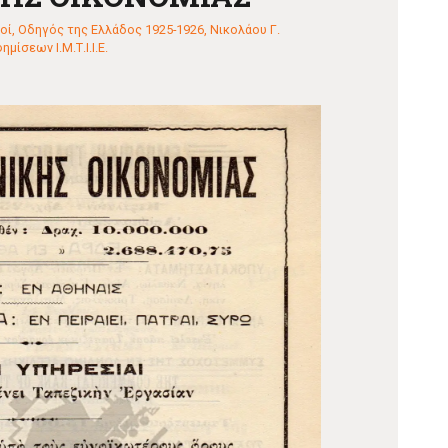
οί
,
Οδηγός της Ελλάδος 1925-1926, Νικολάου Γ.
ίσεων Ι.Μ.Τ.Ι.Ι.Ε.