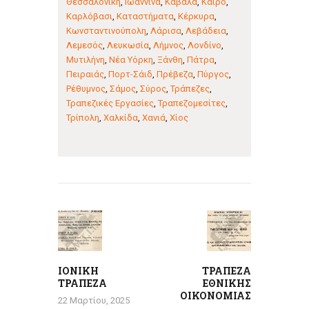
Θεσσαλονίκη
,
Ιωάννινα
,
Καβάλα
,
Κάιρο
,
Καρλόβασι
,
Καταστήματα
,
Κέρκυρα
,
Κωνσταντινούπολη
,
Λάρισα
,
Λεβάδεια
,
Λεμεσός
,
Λευκωσία
,
Λήμνος
,
Λονδίνο
,
Μυτιλήνη
,
Νέα Υόρκη
,
Ξάνθη
,
Πάτρα
,
Πειραιάς
,
Πορτ-Σάιδ
,
Πρέβεζα
,
Πύργος
,
Ρέθυμνος
,
Σάμος
,
Σύρος
,
Τράπεζες
,
Τραπεζικές Εργασίες
,
Τραπεζομεσίτες
,
Τρίπολη
,
Χαλκίδα
,
Χανιά
,
Χίος
Πλοήγηση
άρθρων
Previous
Next
post:
post:
ΙΟΝΙΚΗ
ΤΡΑΠΕΖΑ
ΤΡΑΠΕΖΑ
ΕΘΝΙΚΗΣ
ΟΙΚΟΝΟΜΙΑΣ
22 Μαρτίου, 2025