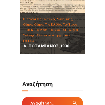
Η Ιστορία Της Ελληνικής Διαφήμισης,
Οδηγοί,
Οδηγός Της Ελλάδος Του Έτους
1930, Ν. Γ. Ιγγλέση, "ΠΥΡΣΟΣ" Α.Ε., Αθήναι,
Συλλογές Ελληνικών Διαφημίσεων
Ι.Μ.Τ.Ι.Ι.Ε.
Α. ΠΟΤΑΜΙΑΝΟΣ, 1930
Αναζήτηση
Αναζήτηση
για: