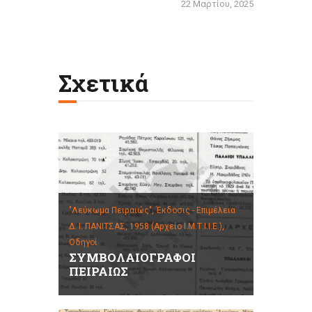
22 Μαρτίου, 2025
Σχετικά
"Λεύκωμα Πειραιώς", Έκδοσις - Επιμέλεια
Δ. Ι. ΠΑΝΙΤΣΑΣ, 1958 (Αρχείο Ι.Μ.Τ.Ι.Ι.Ε.),
Οδηγοί
ΣΥΜΒΟΛΑΙΟΓΡΑΦΟΙ
ΠΕΙΡΑΙΩΣ