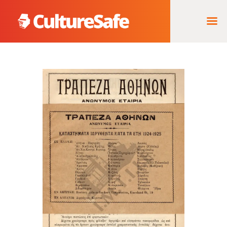
ΑΡΧΙΚΉ
ΦΟΡΈΑΣ ΥΛΟΠΟΊΗΣΗΣ
& ΈΡΓΑ
ΘΗΣΑΥΡΌΣ
ΤΕΚΜΗΡΊΩΝ