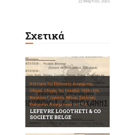
22 Μαρτίου, 2025
Σχετικά
Η Ιστορία Της Ελληνικής Διαφήμισης,
Οδηγοί,
Οδηγός Της Ελλάδος 1925-1926,
Νικολάου Γ. Ιγγλέση, Αθήναι,
Συλλογές
Ελληνικών Διαφημίσεων Ι.Μ.Τ.Ι.Ι.Ε.
LEFEVRE LOGOTHETI & CO
SOCIETE BELGE