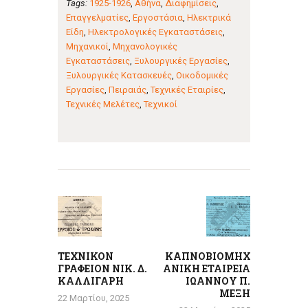
Tags:
1925-1926
,
Αθήνα
,
Διαφημίσεις
,
Επαγγελματίες
,
Εργοστάσια
,
Ηλεκτρικά
Είδη
,
Ηλεκτρολογικές Εγκαταστάσεις
,
Μηχανικοί
,
Μηχανολογικές
Εγκαταστάσεις
,
Ξυλουργικές Εργασίες
,
Ξυλουργικές Κατασκευές
,
Οικοδομικές
Εργασίες
,
Πειραιάς
,
Τεχνικές Εταιρίες
,
Τεχνικές Μελέτες
,
Τεχνικοί
Πλοήγηση
άρθρων
Previous
Next
post:
post:
ΤΕΧΝΙΚΟΝ
ΚΑΠΝΟΒΙΟΜΗΧ
ΓΡΑΦΕΙΟΝ ΝΙΚ. Δ.
ΑΝΙΚΗ ΕΤΑΙΡΕΙΑ
ΚΑΛΛΙΓΑΡΗ
ΙΩΑΝΝΟΥ Π.
ΜΕΞΗ
22 Μαρτίου, 2025