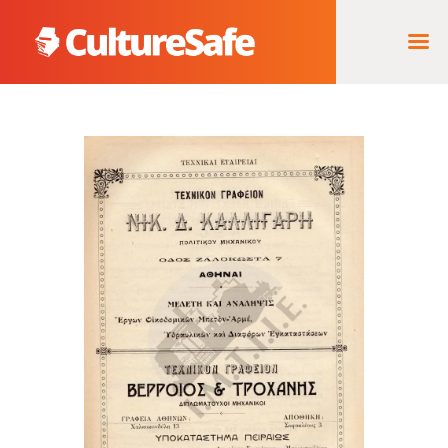
ΑΡΧΙΚΉ
ΦΟΡΈΑΣ ΥΛΟΠΟΊΗΣΗΣ
& ΈΡΓΑ
ΘΗΣΑΥΡΌΣ
ΤΕΚΜΗΡΊΩΝ