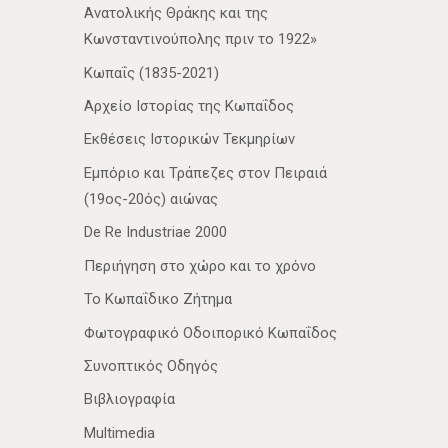
Ανατολικής Θράκης και της
Κωνσταντινούπολης πριν το 1922»
Κωπαΐς (1835-2021)
Αρχείο Ιστορίας της Κωπαΐδος
Εκθέσεις Ιστορικών Τεκμηρίων
Εμπόριο και Τράπεζες στον Πειραιά
(19ος-20ός) αιώνας
De Re Industriae 2000
Περιήγηση στο χώρο και το χρόνο
Το Κωπαΐδικο Ζήτημα
Φωτογραφικό Οδοιπορικό Κωπαΐδος
Συνοπτικός Οδηγός
Βιβλιογραφία
Multimedia