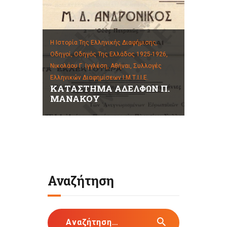
Η Ιστορία Της Ελληνικής Διαφήμισης,
Οδηγοί,
Οδηγός Της Ελλάδος 1925-1926,
Νικολάου Γ. Ιγγλέση, Αθήναι,
Συλλογές
Ελληνικών Διαφημίσεων Ι.Μ.Τ.Ι.Ι.Ε.
ΚΑΤΑΣΤΗΜΑ ΑΔΕΛΦΩΝ Π.
ΜΑΝΑΚΟΥ
Αναζήτηση
Αναζήτηση
για: