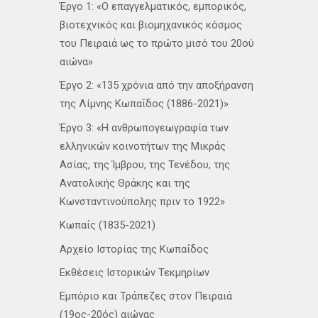
Έργο 1: «Ο επαγγελματικός, εμπορικός,
βιοτεχνικός και βιομηχανικός κόσμος
του Πειραιά ως το πρώτο μισό του 20ού
αιώνα»
Έργο 2: «135 χρόνια από την αποξήρανση
της Λίμνης Κωπαΐδος (1886-2021)»
Έργο 3: «Η ανθρωπογεωγραφία των
ελληνικών κοινοτήτων της Μικράς
Ασίας, της Ίμβρου, της Τενέδου, της
Ανατολικής Θράκης και της
Κωνσταντινούπολης πριν το 1922»
Κωπαΐς (1835-2021)
Αρχείο Ιστορίας της Κωπαΐδος
Εκθέσεις Ιστορικών Τεκμηρίων
Εμπόριο και Τράπεζες στον Πειραιά
(19ος-20ός) αιώνας