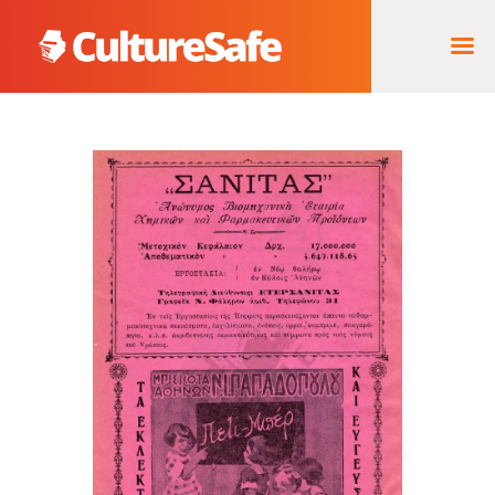
ΑΡΧΙΚΉ
ΦΟΡΈΑΣ ΥΛΟΠΟΊΗΣΗΣ
& ΈΡΓΑ
ΘΗΣΑΥΡΌΣ
ΤΕΚΜΗΡΊΩΝ