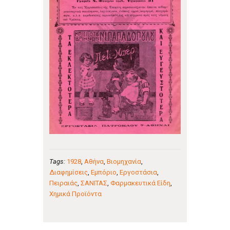
Tags:
1928
,
Αθήνα
,
Βιομηχανία
,
Διαφημίσεις
,
Εμπόριο
,
Εργοστάσια
,
Πειραιάς
,
ΣΑΝΙΤΑΣ
,
Φαρμακευτικά Είδη
,
Χημικά Προϊόντα