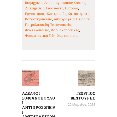
Βιομηχανία
,
Δημοσιογραφικός Χάρτης
,
Διαφημίσεις
,
Εισαγωγές
,
Εμπόριο
,
Εργοστάσια
,
Ηλεκτρισμός
,
Καταστήματα
,
Καταστιχοποιεία
,
Λιθογραφεία
,
Πειραιάς
,
Πετρελαιοειδή
,
Τυπογραφεία
,
Φακελλοποιεία
,
Φαρμακαποθήκες
,
Φαρμακευτικά Είδη
,
Χαρτοποιεία
Πλοήγηση
άρθρων
Previous
Next
post:
post:
ΑΔΕΛΦΟΙ
ΓΕΩΡΓΙΟΣ
ΣΟΦΙΑΝΟΠΟΥΛΟ
ΒΕΝΤΟΥΡΗΣ
Ι
22 Μαρτίου, 2025
ΑΝΤΙΠΡΟΣΩΠΕΙΑ
Ι
ΑΜΕΡΙΚΑΝΙΚΩΝ