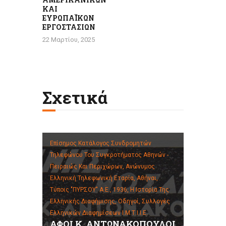
ΚΑΙ
ΕΥΡΩΠΑΪΚΩΝ
ΕΡΓΟΣΤΑΣΙΩΝ
22 Μαρτίου, 2025
Σχετικά
Επίσημος Κατάλογος Συνδρομητών
Τηλεφώνου Του Συγκροτήματος Αθηνών -
Πειραιώς Και Περιχώρων, Ανώνυμος
Ελληνική Τηλεφωνική Εταρία, Αθήναι,
Τύποις "ΠΥΡΣΟΥ" Α.Ε., 1936,
Η Ιστορία Της
Ελληνικής Διαφήμισης,
Οδηγοί,
Συλλογές
Ελληνικών Διαφημίσεων Ι.Μ.Τ.Ι.Ι.Ε.
ΑΦΟΙ Κ. ΑΝΤΩΝΑΚΟΠΟΥΛΟΙ