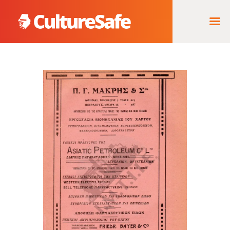
ΑΡΧΙΚΉ
ΦΟΡΈΑΣ ΥΛΟΠΟΊΗΣΗΣ
& ΈΡΓΑ
ΘΗΣΑΥΡΌΣ
ΤΕΚΜΗΡΊΩΝ