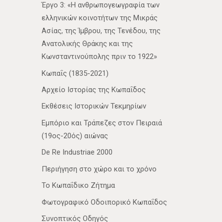
Έργο 3: «Η ανθρωπογεωγραφία των
ελληνικών κοινοτήτων της Μικράς
Ασίας, της Ίμβρου, της Τενέδου, της
Ανατολικής Θράκης και της
Κωνσταντινούπολης πριν το 1922»
Κωπαΐς (1835-2021)
Αρχείο Ιστορίας της Κωπαΐδος
Εκθέσεις Ιστορικών Τεκμηρίων
Εμπόριο και Τράπεζες στον Πειραιά
(19ος-20ός) αιώνας
De Re Industriae 2000
Περιήγηση στο χώρο και το χρόνο
Το Κωπαΐδικο Ζήτημα
Φωτογραφικό Οδοιπορικό Κωπαΐδος
Συνοπτικός Οδηγός