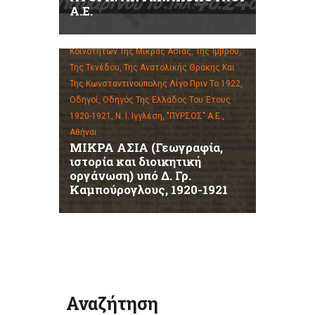
Α.Ε.
Η Ανθρωπογεωγραφία Των Ελληνικών
Κοινοτήτων Της Μικράς Ασίας, Της Ίμβρου,
Της Τενέδου, Της Ανατολικής Θράκης Και
Της Κωνσταντινούπολης Λίγο Πριν Το 1922,
Οδηγοί,
Οδηγός Της Ελλάδος Του Έτους
1920-1921, Ν. Ι. Ιγγλέση, "ΠΥΡΣΟΣ" Α.Ε.,
Αθήναι
ΜΙΚΡΑ ΑΣΙΑ (Γεωγραφία,
ιστορία και διοικητική
οργάνωση) υπό Δ. Γρ.
Καμπούρογλους, 1920-1921
Αναζήτηση