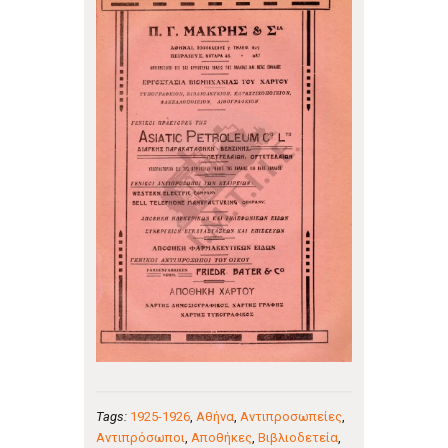
Tags:
1925-1926
,
Αθήνα
,
Αντιπροσωπείες
,
Αντιπρόσωποι
,
Αποθήκες
,
Βιβλιοδετεία
,