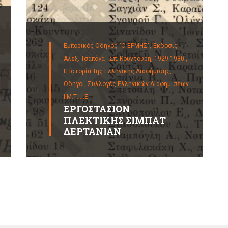
Εμπορικός Οδηγός "Ο ΕΡΜΗΣ", Έκδοσις
Αλεξ. Τσαπόγα - Σπ. Κουντούρη, 1929-1930.,
Η Ιστορία Της Ελληνικής Διαφήμισης,
Οδηγοί,
Συλλογές Ελληνικών Διαφημίσεων
Ι.Μ.Τ.Ι.Ι.Ε.
ΕΡΓΟΣΤΑΣΙΟΝ
ΠΛΕΚΤΙΚΗΣ ΣΙΜΠΑΤ
ΔΕΡΤΑΝΙΑΝ