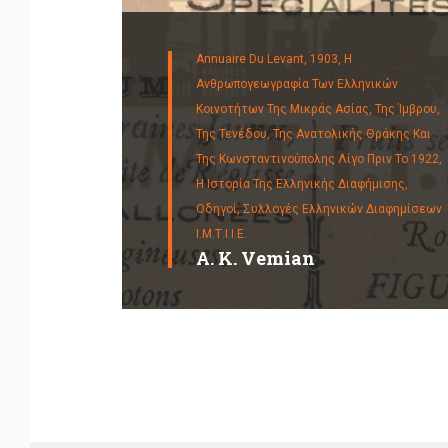
Annuaire Du Levant, 1903,
Η
Ανθρωπογεωγραφία Των Ελληνικών
Κοινοτήτων Της Μικράς Ασίας, Της Ίμβρου,
Της Τενέδου, Της Ανατολικής Θράκης Και
Της Κωνσταντινούπολης Λίγο Πριν Το 1922,
Η Ιστορία Της Ελληνικής Διαφήμισης,
Οδηγοί,
Συλλογές Ελληνικών Διαφημίσεων
Ι.Μ.Τ.Ι.Ι.Ε.
A. K. Vemian