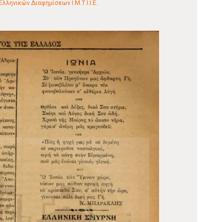
λληνικών Διαφημίσεων Ι.Μ.Τ.Ι.Ι.Ε.