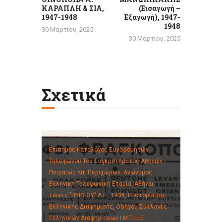
ΚΑΡΑΠΛΗ & ΣΙΑ,
(Εισαγωγή –
1947-1948
Εξαγωγή), 1947-
1948
30 Μαρτίου, 2025
30 Μαρτίου, 2025
Σχετικά
Επίσημος Κατάλογος Συνδρομητών
Τηλεφώνου Του Συγκροτήματος Αθηνών -
Πειραιώς Και Περιχώρων, Ανώνυμος
Ελληνική Τηλεφωνική Εταρία, Αθήναι,
Τύποις "ΠΥΡΣΟΥ" Α.Ε., 1936,
Η Ιστορία Της
Ελληνικής Διαφήμισης,
Οδηγοί,
Συλλογές
Ελληνικών Διαφημίσεων Ι.Μ.Τ.Ι.Ι.Ε.