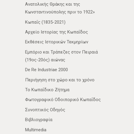
Ανατολικής Θράκης και της
Κωνσταντινούπολης πριν το 1922»
Κωπαΐς (1835-2021)
Αρχείο Ιστορίας της Κωπαΐδος
Εκθέσεις Ιστορικών Τεκμηρίων
Εμπόριο και Τράπεζες στον Πειραιά
(19ος-20ός) αιώνας
De Re Industriae 2000
Περιήγηση στο χώρο και το χρόνο
Το Κωπαΐδικο Ζήτημα
Φωτογραφικό Οδοιπορικό Κωπαΐδος
Συνοπτικός Οδηγός
Βιβλιογραφία
Multimedia