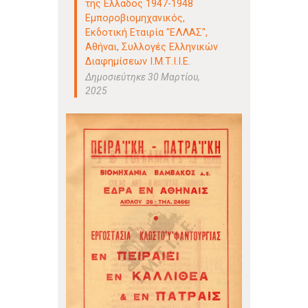
της Ελλάδος 1947-1948
Εμποροβιομηχανικός,
Εκδοτική Εταιρία "ΕΛΛΑΣ",
Αθήναι
,
Συλλογές Ελληνικών
Διαφημίσεων Ι.Μ.Τ.Ι.Ι.Ε.
Δημοσιεύτηκε 30 Μαρτίου,
2025