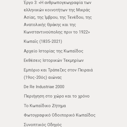
Έργο 3: «Η ανθρωπογεωγραφία των
ελληνικών κοινοτήτων της Μικράς
Ασίας, της Ίμβρου, της Τενέδου, της
Ανατολικής Θράκης και της
Κωνσταντινούπολης πριν το 1922»
Κωπαΐς (1835-2021)
Αρχείο Ιστορίας της Κωπαΐδος
Εκθέσεις Ιστορικών Τεκμηρίων
Εμπόριο και Τράπεζες στον Πειραιά
(19ος-20ός) αιώνας
De Re Industriae 2000
Περιήγηση στο χώρο και το χρόνο
Το Κωπαΐδικο Ζήτημα
Φωτογραφικό Οδοιπορικό Κωπαΐδος
Συνοπτικός Οδηγός