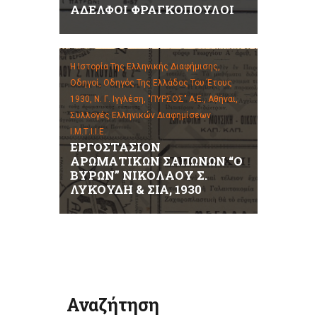
ΑΔΕΛΦΟΙ ΦΡΑΓΚΟΠΟΥΛΟΙ
Η Ιστορία Της Ελληνικής Διαφήμισης,
Οδηγοί,
Οδηγός Της Ελλάδος Του Έτους
1930, Ν. Γ. Ιγγλέση, "ΠΥΡΣΟΣ" Α.Ε., Αθήναι,
Συλλογές Ελληνικών Διαφημίσεων
Ι.Μ.Τ.Ι.Ι.Ε.
ΕΡΓΟΣΤΑΣΙΟΝ
ΑΡΩΜΑΤΙΚΩΝ ΣΑΠΩΝΩΝ “Ο
ΒΥΡΩΝ” ΝΙΚΟΛΑΟΥ Σ.
ΛΥΚΟΥΔΗ & ΣΙΑ, 1930
Αναζήτηση