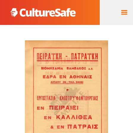
ΑΡΧΙΚΉ
ΦΟΡΈΑΣ ΥΛΟΠΟΊΗΣΗΣ
& ΈΡΓΑ
ΘΗΣΑΥΡΌΣ
ΤΕΚΜΗΡΊΩΝ