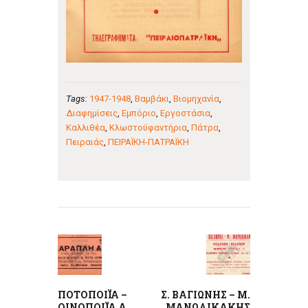
Tags:
1947-1948
,
Βαμβάκι
,
Βιομηχανία
,
Διαφημίσεις
,
Εμπόριο
,
Εργοστάσια
,
Καλλιθέα
,
Κλωστοϋφαντήρια
,
Πάτρα
,
Πειραιάς
,
ΠΕΙΡΑΪΚΗ-ΠΑΤΡΑΪΚΗ
Πλοήγηση
άρθρων
Previous
Next
post:
post:
ΠΟΤΟΠΟΙΪΑ –
Σ. ΒΑΓΙΩΝΗΣ – Μ.
ΟΙΝΟΠΟΙΪΑ Α.
ΜΑΝΩΛΙΚΑΚΗΣ