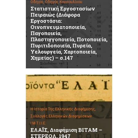
Οδηγοί,
Οδηγός Κουσουλίνου
Στατιστική Εργοστασίων
Πειραιώς (Διάφορα
Εργοστάσια:
Οινοπνευματοποιεία,
Παγοποιεία,
Πλαστιγγοποιεία, Ποτοποιεία,
Πυριτιδοποιεία, Πυρεία,
Υελουργεία, Χαρτοποιεία,
Χημείας) – σ.147
Η Ιστορία Της Ελληνικής Διαφήμισης,
Συλλογές Ελληνικών Διαφημίσεων
Ι.Μ.Τ.Ι.Ι.Ε.
ΕΛΑΪΣ, Διαφήμιση ΒΙΤΑΜ –
ΣΤΕΡΕΟΛ, 1947