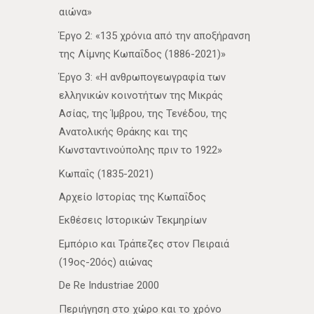
αιώνα»
Έργο 2: «135 χρόνια από την αποξήρανση
της Λίμνης Κωπαΐδος (1886-2021)»
Έργο 3: «Η ανθρωπογεωγραφία των
ελληνικών κοινοτήτων της Μικράς
Ασίας, της Ίμβρου, της Τενέδου, της
Ανατολικής Θράκης και της
Κωνσταντινούπολης πριν το 1922»
Κωπαΐς (1835-2021)
Αρχείο Ιστορίας της Κωπαΐδος
Εκθέσεις Ιστορικών Τεκμηρίων
Εμπόριο και Τράπεζες στον Πειραιά
(19ος-20ός) αιώνας
De Re Industriae 2000
Περιήγηση στο χώρο και το χρόνο