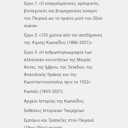
Έργο 1: «Ο επαγγελματικός, εμπορικός,
βιοτεχνικός και βιομηχανικός κόσμος
του Πειραιά ως το πρώτο μισό του 20ού
αιώνα»
Έργο 2: «135 χρόνια από την αποξήρανση
της Λίμνης Κωπαΐδος (1886-2021)»
Έργο 3: «Η ανθρωπογεωγραφία των
ελληνικών κοινοτήτων της Μικράς
Ασίας, της Ίμβρου, της Τενέδου, της
Ανατολικής Θράκης και της
Κωνσταντινούπολης πριν το 1922»
Κωπαΐς (1835-2021)
Αρχείο Ιστορίας της Κωπαΐδος
Εκθέσεις Ιστορικών Τεκμηρίων
Εμπόριο και Τράπεζες στον Πειραιά
(19ος-20ός) αιώνας