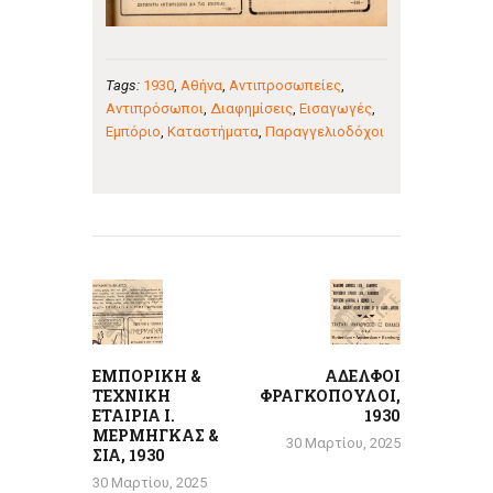
Tags:
1930
,
Αθήνα
,
Αντιπροσωπείες
,
Αντιπρόσωποι
,
Διαφημίσεις
,
Εισαγωγές
,
Εμπόριο
,
Καταστήματα
,
Παραγγελιοδόχοι
Πλοήγηση
άρθρων
Previous
Next
post:
post:
ΕΜΠΟΡΙΚΗ &
ΑΔΕΛΦΟΙ
ΤΕΧΝΙΚΗ
ΦΡΑΓΚΟΠΟΥΛΟΙ,
ΕΤΑΙΡΙΑ Ι.
1930
ΜΕΡΜΗΓΚΑΣ &
30 Μαρτίου, 2025
ΣΙΑ, 1930
30 Μαρτίου, 2025