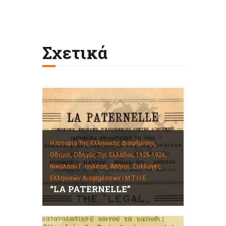
Σχετικά
Η Ιστορία Της Ελληνικής Διαφήμισης,
Οδηγοί,
Οδηγός Της Ελλάδος 1925-1926,
Νικολάου Γ. Ιγγλέση, Αθήναι,
Συλλογές
Ελληνικών Διαφημίσεων Ι.Μ.Τ.Ι.Ι.Ε.
“LA PATERNELLE”