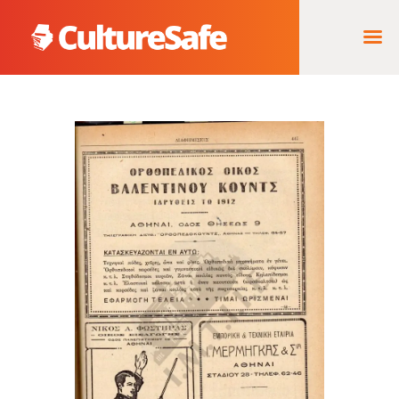
ΑΡΧΙΚΉ
ΦΟΡΈΑΣ ΥΛΟΠΟΊΗΣΗΣ
& ΈΡΓΑ
ΘΗΣΑΥΡΌΣ
ΤΕΚΜΗΡΊΩΝ