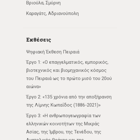
Βριούλα, Σμύρνη
Καραγάτς, Αδριανούπολη
Εκθέσεις
Ψηφιακή Έκθεση Πειραιά
Έργο 1: «Ο επαγγελματικός, εμπορικός,
βιοτεχνικός και βιομηχανικός κόσμος
του Πειραιά ως το πρώτο μισό του 20ού
αιώνα»
Έργο 2: «135 χρόνια από την αποξήρανση
της Λίμνης Κωπαΐδος (1886-2021)»
Έργο 3: «Η ανθρωπογεωγραφία των
ελληνικών κοινοτήτων της Μικράς
Ασίας, της Ίμβρου, της Τενέδου, της
Ανατολικής Θράκης και της