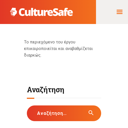
ΑΡΧΙΚΉ
Το περιεχόμενο του έργου
επικαιροποιείται και αναβαθμίζεται
ΦΟΡΈΑΣ ΥΛΟΠΟΊΗΣΗΣ
διαρκώς.
& ΈΡΓΑ
ΘΗΣΑΥΡΌΣ
ΤΕΚΜΗΡΊΩΝ
Αναζήτηση
Αναζήτηση
για: