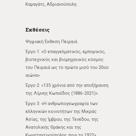
Καραγάτς, Αδριανούπολη
Εκθέσεις
Ψηφιακή Έκθεση Πειραιά
Έργο 1: «Ο επαγγελματικός, εμπορικός,
βιοτεχνικός και βιομηχανικός κόσμος
του Πειραιά ως το πρώτο μισό του 20ού
αιώνα»
Έργο 2: «135 χρόνια από την αποξήρανση
της Λίμνης Κωπαΐδος (1886-2021)»
Έργο 3: «Η ανθρωπογεωγραφία των
ελληνικών κοινοτήτων της Μικράς
Ασίας, της Ίμβρου, της Τενέδου, της
Ανατολικής Θράκης και της
Κωνσταντινούπολης πριν το 1922»