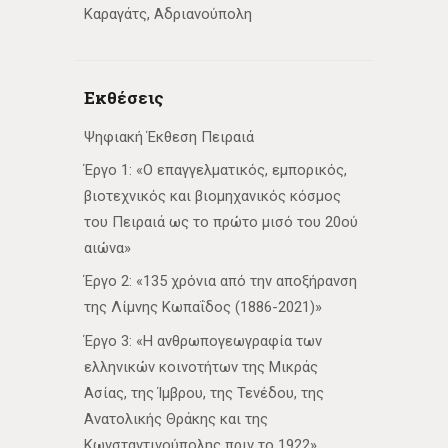
Καραγάτς, Αδριανούπολη
Εκθέσεις
Ψηφιακή Έκθεση Πειραιά
Έργο 1: «Ο επαγγελματικός, εμπορικός,
βιοτεχνικός και βιομηχανικός κόσμος
του Πειραιά ως το πρώτο μισό του 20ού
αιώνα»
Έργο 2: «135 χρόνια από την αποξήρανση
της Λίμνης Κωπαΐδος (1886-2021)»
Έργο 3: «Η ανθρωπογεωγραφία των
ελληνικών κοινοτήτων της Μικράς
Ασίας, της Ίμβρου, της Τενέδου, της
Ανατολικής Θράκης και της
Κωνσταντινούπολης πριν το 1922»