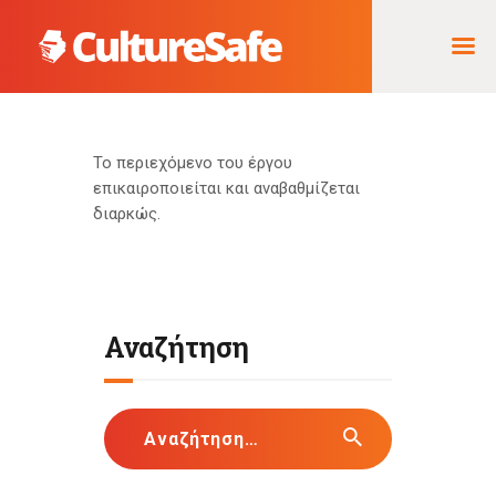
ΑΡΧΙΚΉ
Το περιεχόμενο του έργου
επικαιροποιείται και αναβαθμίζεται
ΦΟΡΈΑΣ ΥΛΟΠΟΊΗΣΗΣ
διαρκώς.
& ΈΡΓΑ
ΘΗΣΑΥΡΌΣ
ΤΕΚΜΗΡΊΩΝ
Αναζήτηση
Αναζήτηση
για: