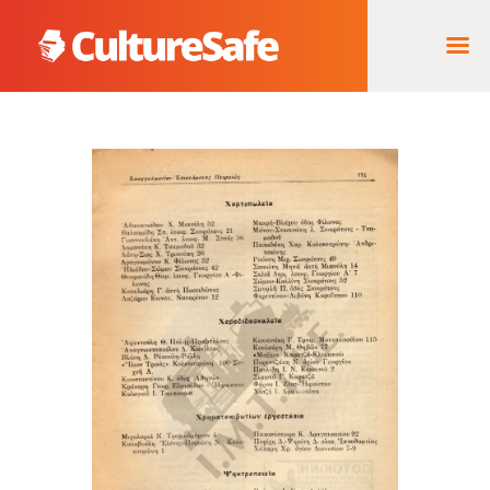
ΑΡΧΙΚΉ
ΦΟΡΈΑΣ ΥΛΟΠΟΊΗΣΗΣ
& ΈΡΓΑ
ΘΗΣΑΥΡΌΣ
ΤΕΚΜΗΡΊΩΝ