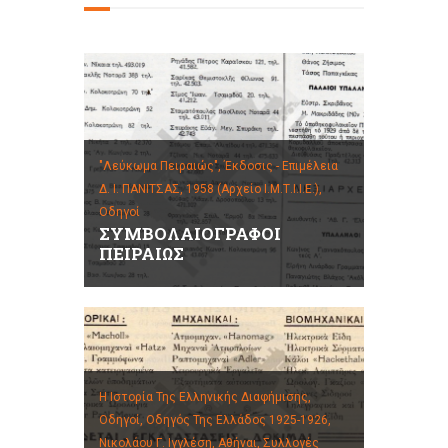
"Λεύκωμα Πειραιώς", Έκδοσις - Επιμέλεια
Δ. Ι. ΠΑΝΙΤΣΑΣ, 1958 (Αρχείο Ι.Μ.Τ.Ι.Ι.Ε.),
Οδηγοί
ΣΥΜΒΟΛΑΙΟΓΡΑΦΟΙ
ΠΕΙΡΑΙΩΣ
Η Ιστορία Της Ελληνικής Διαφήμισης,
Οδηγοί,
Οδηγός Της Ελλάδος 1925-1926,
Νικολάου Γ. Ιγγλέση, Αθήναι,
Συλλογές