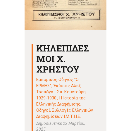
ΚΗΛΕΠΙΔΕΣ
ΜΟΙ Χ.
ΧΡΗΣΤΟΥ
Εμπορικός Οδηγός "Ο
ΕΡΜΗΣ", Έκδοσις Αλεξ.
Τσαπόγα - Σπ. Κουντούρη,
1929-1930.
,
Η Ιστορία της
Ελληνικής Διαφήμισης
,
Οδηγοί
,
Συλλογές Ελληνικών
Διαφημίσεων Ι.Μ.Τ.Ι.Ι.Ε.
Δημοσιεύτηκε 22 Μαρτίου,
2025