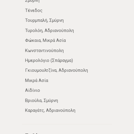
Σμύρνη
Τένεδος
Τουρμπαλή, Σμύρνη
Τυρολόη, Αδριανούπολη
Φώκαια, Μικρά Ασία
Κωνσταντινούπολη
Ημερολόγιο (Σπάραγμα)
Γκιουμουλτζίνα, Αδριανούπολη
Μικρά Ασία
Αϊδίνιο
Βριούλα, Σμύρνη
Καραγάτς, Αδριανούπολη