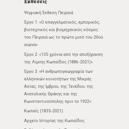
Εκθέσεις
Ψηφιακή Έκθεση Πειραιά
Έργο 1: «Ο επαγγελματικός, εμπορικός,
βιοτεχνικός και βιομηχανικός κόσμος
του Πειραιά ως το πρώτο μισό του 20ού
αιώνα»
Έργο 2: «135 χρόνια από την αποξήρανση
της Λίμνης Κωπαΐδος (1886-2021)»
Έργο 3: «Η ανθρωπογεωγραφία των
ελληνικών κοινοτήτων της Μικράς
Ασίας, της Ίμβρου, της Τενέδου, της
Ανατολικής Θράκης και της
Κωνσταντινούπολης πριν το 1922»
Κωπαΐς (1835-2021)
Αρχείο Ιστορίας της Κωπαΐδος