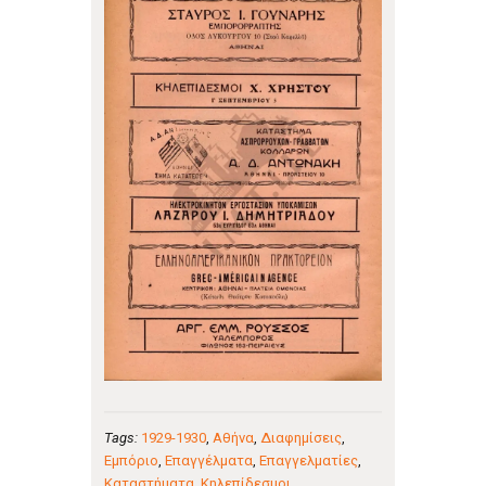
Tags:
1929-1930
,
Αθήνα
,
Διαφημίσεις
,
Εμπόριο
,
Επαγγέλματα
,
Επαγγελματίες
,
Καταστήματα
,
Κηλεπίδεσμοι