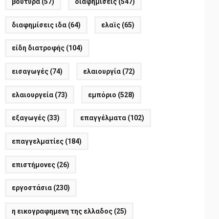
βούτυρα
(57)
διαφημίσεις
(547)
διαφημίσεις ιδα
(64)
ελαϊς
(65)
είδη διατροφής
(104)
εισαγωγές
(74)
ελαιουργία
(72)
ελαιουργεία
(73)
εμπόριο
(528)
εξαγωγές
(33)
επαγγέλματα
(102)
επαγγελματίες
(184)
επιστήμονες
(26)
εργοστάσια
(230)
η εικογραφημενη της ελλαδος
(25)