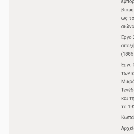
εμπορ
βιομη
ως το
αιώνα
Έργο 
αποξή
(1886
Έργο 
των ε
Μικρά
Τενέδ
και τ
το 19
Κωπαΐ
Αρχεί