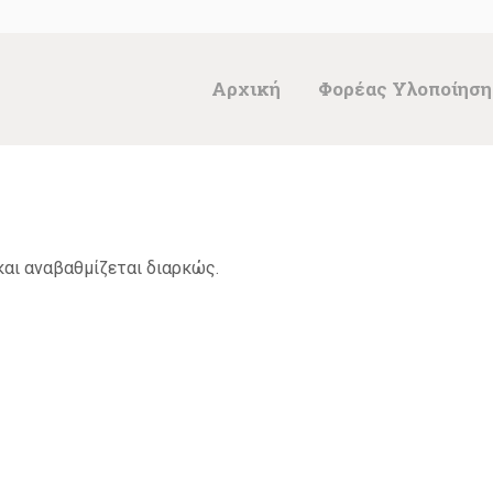
ΑΡΧΙΚΉ
ΦΟΡΈΑΣ
Αρχική
Φορέας Υλοποίηση
ΥΛΟΠΟΊΗΣΗΣ &
ΈΡΓΑ
ΘΗΣΑΥΡΌΣ
και αναβαθμίζεται διαρκώς.
ΤΕΚΜΗΡΊΩΝ