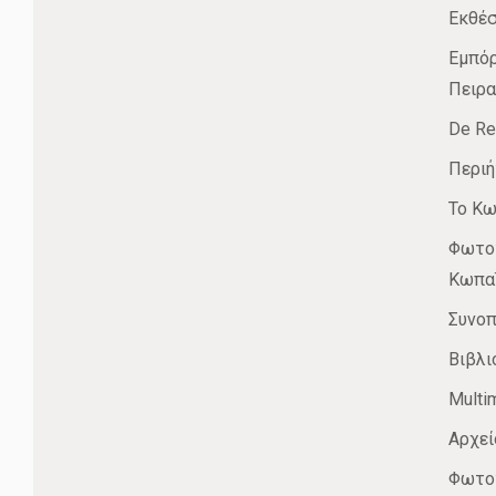
Εκθέσ
Εμπόρ
Πειρα
De Re
Περιή
Το Κω
Φωτογ
Κωπα
Συνοπ
Βιβλι
Multi
Αρχεί
Φωτογ