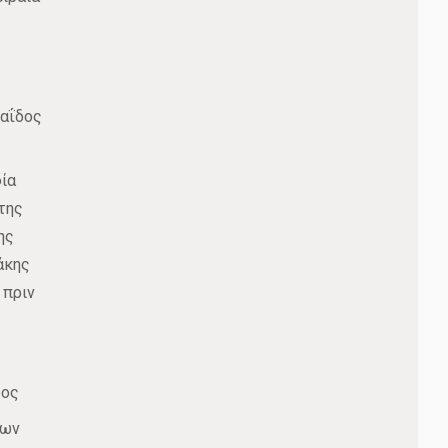
παΐδος
ία
της
ης
άκης
 πριν
δος
ίων