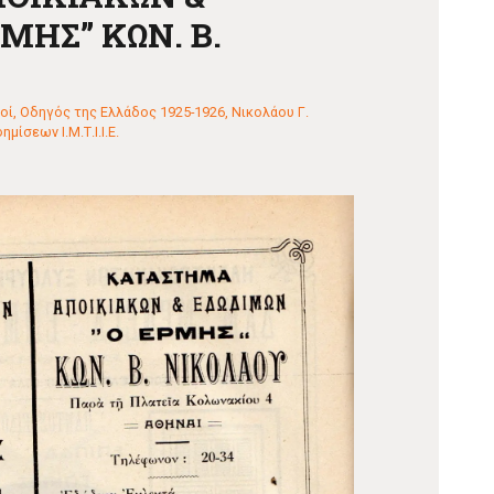
ΜΗΣ” ΚΩΝ. Β.
οί
,
Οδηγός της Ελλάδος 1925-1926, Νικολάου Γ.
ίσεων Ι.Μ.Τ.Ι.Ι.Ε.