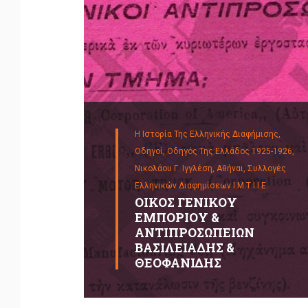
Η Ιστορία Της Ελληνικής Διαφήμισης,
Οδηγοί,
Οδηγός Της Ελλάδος 1925-1926,
Νικολάου Γ. Ιγγλέση, Αθήναι,
Συλλογές
Ελληνικών Διαφημίσεων Ι.Μ.Τ.Ι.Ι.Ε.
ΟΙΚΟΣ ΓΕΝΙΚΟΥ
ΕΜΠΟΡΙΟΥ &
ΑΝΤΙΠΡΟΣΩΠΕΙΩΝ
ΒΑΣΙΛΕΙΑΔΗΣ &
ΘΕΟΦΑΝΙΔΗΣ