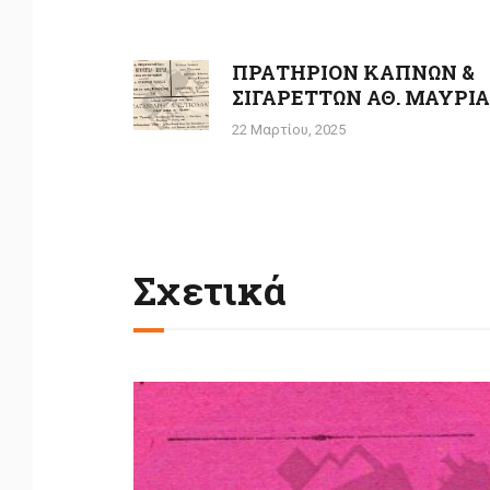
Πλοήγηση
άρθρων
ΠΡΑΤΗΡΙΟΝ ΚΑΠΝΩΝ &
Previous
ΣΙΓΑΡΕΤΤΩΝ ΑΘ. ΜΑΥΡΙ
post:
22 Μαρτίου, 2025
Σχετικά