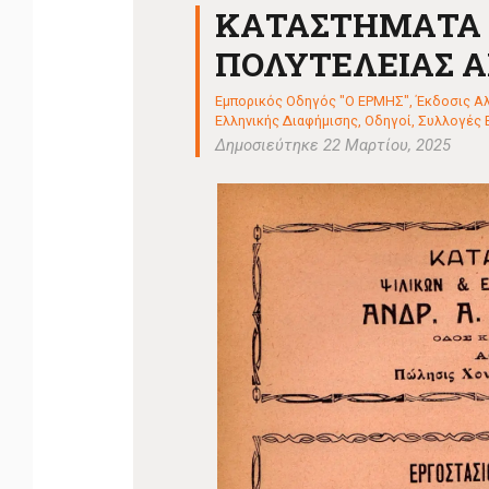
ΚΑΤΑΣΤΗΜΑΤΑ Ψ
ΠΟΛΥΤΕΛΕΙΑΣ Α
Εμπορικός Οδηγός "Ο ΕΡΜΗΣ", Έκδοσις Αλε
Ελληνικής Διαφήμισης
,
Οδηγοί
,
Συλλογές Ε
Δημοσιεύτηκε 22 Μαρτίου, 2025