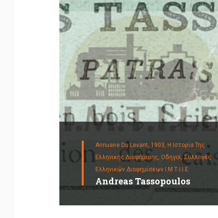
Annuaire Du Levant, 1903,
Η Ιστορία Της
Ελληνικής Διαφήμισης,
Οδηγοί,
Συλλογές
Ελληνικών Διαφημίσεων Ι.Μ.Τ.Ι.Ι.Ε.
Andreas Tassopoulos