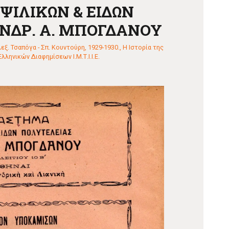
ΙΛΙΚΩΝ & ΕΙΔΩΝ
ΝΔΡ. Α. ΜΠΟΓΔΑΝΟΥ
ξ. Τσαπόγα - Σπ. Κουντούρη, 1929-1930.
,
Η Ιστορία της
λληνικών Διαφημίσεων Ι.Μ.Τ.Ι.Ι.Ε.