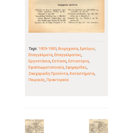
Tags:
1929-1930
,
Βιομηχανία
,
Εμπόριο
,
Επαγγέλματα
,
Επαγγελματίες
,
Εργοστάσια
,
Εστίαση
,
Εστιατόρια
,
Εφαπλωματοποιεία
,
Εφημερίδες
,
Ζακχαρώδη Προϊόντα
,
Καταστήματα
,
Πειραιάς
,
Πρακτορεία
Πλοήγηση
άρθρων
Previous
Next
post:
post: