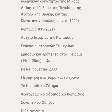
ελληνικών κοινοτήτων της Μικράς
Ασίας, της Ίμβρου, της Τενέδου, της
Ανατολικής Θράκης και της
Κωνσταντινούπολης πριν το 1922»
Κωπαΐς (1835-2021)
Αρχείο Ιστορίας της Κωπαΐδος
Εκθέσεις Ιστορικών Τεκμηρίων
Εμπόριο και Τράπεζες στον Πειραιά
(19ος-20ός) αιώνας
De Re Industriae 2000
Περιήγηση στο χώρο και το χρόνο
Το Κωπαΐδικο Ζήτημα
Φωτογραφικό Οδοιπορικό Κωπαΐδος
Συνοπτικός Οδηγός
Βιβλιογραφία