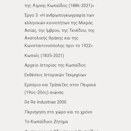
της Λίμνης Κωπαΐδος (1886-2021)»
Έργο 3: «Η ανθρωπογεωγραφία των
ελληνικών κοινοτήτων της Μικράς
Ασίας, της Ίμβρου, της Τενέδου, της
Ανατολικής Θράκης και της
Κωνσταντινούπολης πριν το 1922»
Κωπαΐς (1835-2021)
Αρχείο Ιστορίας της Κωπαΐδος
Εκθέσεις Ιστορικών Τεκμηρίων
Εμπόριο και Τράπεζες στον Πειραιά
(19ος-20ός) αιώνας
De Re Industriae 2000
Περιήγηση στο χώρο και το χρόνο
Το Κωπαΐδικο Ζήτημα