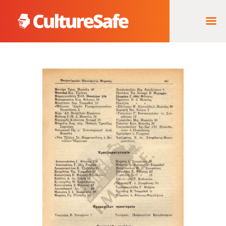
ΑΡΧΙΚΉ
ΦΟΡΈΑΣ ΥΛΟΠΟΊΗΣΗΣ
& ΈΡΓΑ
ΘΗΣΑΥΡΌΣ
ΤΕΚΜΗΡΊΩΝ