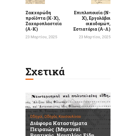
Ζακχαρώδη
Επιπλοποιεία (Ν-
προϊόντα (Κ-Χ),
Χ), Εργολάβοι
Ζαχαροπλαστεία
οικοδομών,
(Α-Κ)
Εστιατόρια (Α-Λ)
23 Μαρτίου, 2025
23 Μαρτίου, 2025
Σχετικά
Οδηγοί,
Οδηγός Κουσουλίνου
Διάφορα Καταστήματα
Πειραιώς (Μηχαναί
Ραπτικής, Ναυτιλίας Είδη,