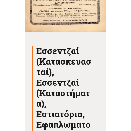
Εσσεντζαί
(Κατασκευασ
ταί),
Εσσεντζαί
(Καταστήματ
α),
Εστιατόρια,
Εφαπλωματο