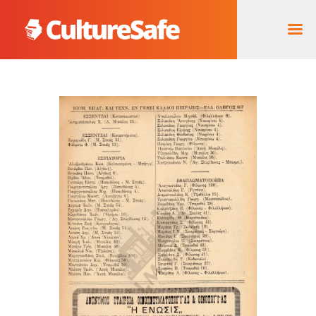
ΑΡΧΙΚΉ
ΦΟΡΈΑΣ ΥΛΟΠΟΊΗΣΗΣ
& ΈΡΓΑ
ΘΗΣΑΥΡΌΣ
ΤΕΚΜΗΡΊΩΝ