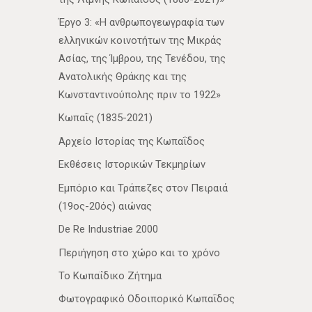
Έργο 3: «Η ανθρωπογεωγραφία των
ελληνικών κοινοτήτων της Μικράς
Ασίας, της Ίμβρου, της Τενέδου, της
Ανατολικής Θράκης και της
Κωνσταντινούπολης πριν το 1922»
Κωπαΐς (1835-2021)
Αρχείο Ιστορίας της Κωπαΐδος
Εκθέσεις Ιστορικών Τεκμηρίων
Εμπόριο και Τράπεζες στον Πειραιά
(19ος-20ός) αιώνας
De Re Industriae 2000
Περιήγηση στο χώρο και το χρόνο
Το Κωπαΐδικο Ζήτημα
Φωτογραφικό Οδοιπορικό Κωπαΐδος