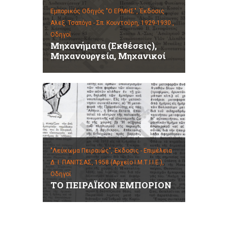
Εμπορικός Οδηγός "Ο ΕΡΜΗΣ", Έκδοσις
Αλεξ. Τσαπόγα - Σπ. Κουντούρη, 1929-1930.,
Οδηγοί
Μηχανήματα (Εκθέσεις),
Μηχανουργεία, Μηχανικοί
"Λεύκωμα Πειραιώς", Έκδοσις - Επιμέλεια
Δ. Ι. ΠΑΝΙΤΣΑΣ, 1958 (Αρχείο Ι.Μ.Τ.Ι.Ι.Ε.),
Οδηγοί
ΤΟ ΠΕΙΡΑΪΚΟΝ ΕΜΠΟΡΙΟΝ