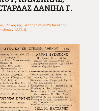
ΣΤΑΡΔΑΣ ΔΑΝΙΗΛ Γ.
οί
,
Οδηγός της Ελλάδος 1925-1926, Νικολάου Γ.
ίσεων Ι.Μ.Τ.Ι.Ι.Ε.