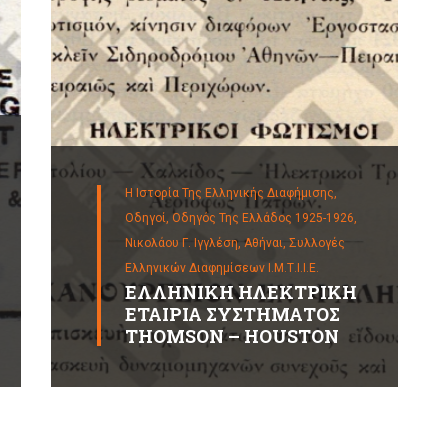
Η Ιστορία Της Ελληνικής Διαφήμισης,
Οδηγοί,
Οδηγός Της Ελλάδος 1925-1926,
Νικολάου Γ. Ιγγλέση, Αθήναι,
Συλλογές
Ελληνικών Διαφημίσεων Ι.Μ.Τ.Ι.Ι.Ε.
ΕΛΛΗΝΙΚΗ ΗΛΕΚΤΡΙΚΗ
ΕΤΑΙΡΙΑ ΣΥΣΤΗΜΑΤΟΣ
THOMSON – HOUSTON