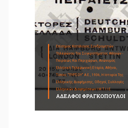
Επίσημος Κατάλογος Συνδρομητών
Τηλεφώνου Του Συγκροτήματος Αθηνών -
Πειραιώς Και Περιχώρων, Ανώνυμος
Ελληνική Τηλεφωνική Εταρία, Αθήναι,
Τύποις "ΠΥΡΣΟΥ" Α.Ε., 1936,
Η Ιστορία Της
Ελληνικής Διαφήμισης,
Οδηγοί,
Συλλογές
Ελληνικών Διαφημίσεων Ι.Μ.Τ.Ι.Ι.Ε.
ΑΔΕΛΦΟΙ ΦΡΑΓΚΟΠΟΥΛΟΙ