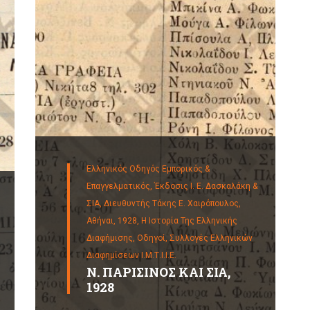
Ελληνικός Οδηγός Εμπορικός &
Επαγγελματικός, Έκδοσις Ι. Ε. Δασκαλάκη &
ΣΙΑ, Διευθυντής Τάκης Ε. Χαιρόπουλος,
Αθήναι, 1928,
Η Ιστορία Της Ελληνικής
Διαφήμισης,
Οδηγοί,
Συλλογές Ελληνικών
Διαφημίσεων Ι.Μ.Τ.Ι.Ι.Ε.
Ν. ΠΑΡΙΣΙΝΟΣ ΚΑΙ ΣΙΑ,
1928