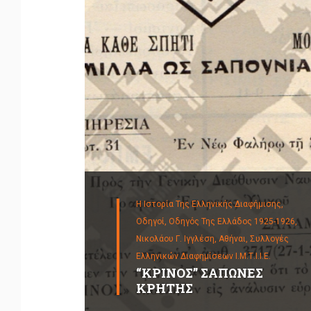
Η Ιστορία Της Ελληνικής Διαφήμισης,
Οδηγοί,
Οδηγός Της Ελλάδος 1925-1926,
Νικολάου Γ. Ιγγλέση, Αθήναι,
Συλλογές
Ελληνικών Διαφημίσεων Ι.Μ.Τ.Ι.Ι.Ε.
“ΚΡΙΝΟΣ” ΣΑΠΩΝΕΣ
ΚΡΗΤΗΣ