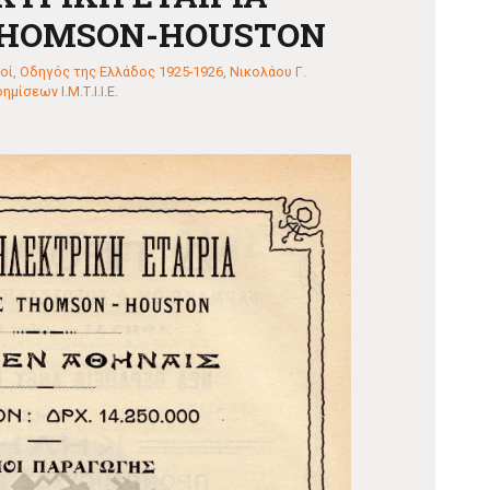
THOMSON-HOUSTON
οί
,
Οδηγός της Ελλάδος 1925-1926, Νικολάου Γ.
ίσεων Ι.Μ.Τ.Ι.Ι.Ε.