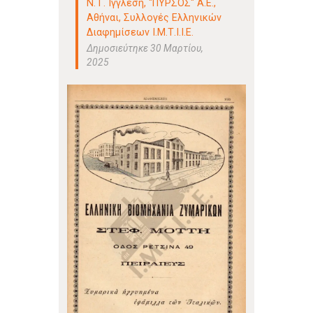
Ν. Γ. Ιγγλέση, "ΠΥΡΣΟΣ" Α.Ε.,
Αθήναι
,
Συλλογές Ελληνικών
Διαφημίσεων Ι.Μ.Τ.Ι.Ι.Ε.
Δημοσιεύτηκε 30 Μαρτίου,
2025