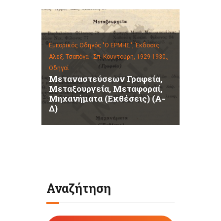
Εμπορικός Οδηγός "Ο ΕΡΜΗΣ", Έκδοσις
Αλεξ. Τσαπόγα - Σπ. Κουντούρη, 1929-1930.,
Οδηγοί
Μεταναστεύσεων Γραφεία,
Μεταξουργεία, Μεταφοραί,
Μηχανήματα (Εκθέσεις) (Α-
Δ)
Αναζήτηση