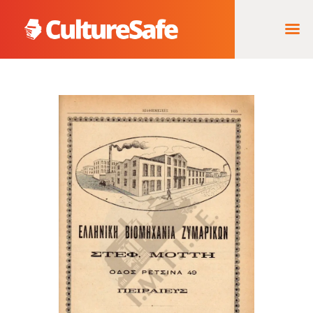
ΑΡΧΙΚΉ
ΦΟΡΈΑΣ ΥΛΟΠΟΊΗΣΗΣ
& ΈΡΓΑ
ΘΗΣΑΥΡΌΣ
ΤΕΚΜΗΡΊΩΝ