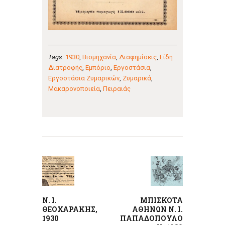
Tags:
1930
,
Βιομηχανία
,
Διαφημίσεις
,
Είδη
Διατροφής
,
Εμπόριο
,
Εργοστάσια
,
Εργοστάσια Ζυμαρικών
,
Ζυμαρικά
,
Μακαρονοποιεία
,
Πειραιάς
Πλοήγηση
άρθρων
Previous
Next
post:
post:
Ν. Ι.
ΜΠΙΣΚΟΤΑ
ΘΕΟΧΑΡΑΚΗΣ,
ΑΘΗΝΩΝ Ν. Ι.
1930
ΠΑΠΑΔΟΠΟΥΛΟ