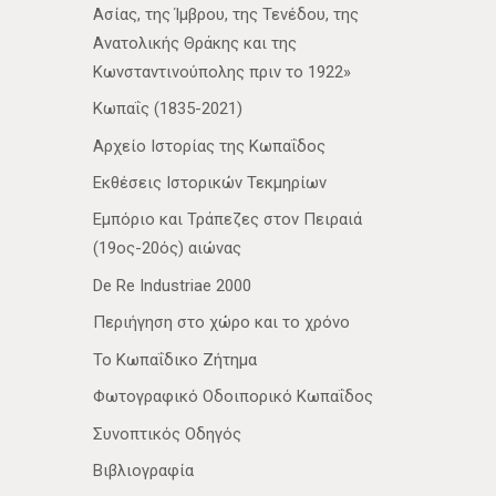
Ασίας, της Ίμβρου, της Τενέδου, της
Ανατολικής Θράκης και της
Κωνσταντινούπολης πριν το 1922»
Κωπαΐς (1835-2021)
Αρχείο Ιστορίας της Κωπαΐδος
Εκθέσεις Ιστορικών Τεκμηρίων
Εμπόριο και Τράπεζες στον Πειραιά
(19ος-20ός) αιώνας
De Re Industriae 2000
Περιήγηση στο χώρο και το χρόνο
Το Κωπαΐδικο Ζήτημα
Φωτογραφικό Οδοιπορικό Κωπαΐδος
Συνοπτικός Οδηγός
Βιβλιογραφία