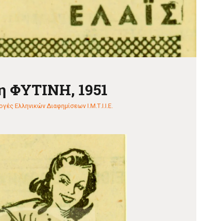
η ΦΥΤΙΝΗ, 1951
γές Ελληνικών Διαφημίσεων Ι.Μ.Τ.Ι.Ι.Ε.