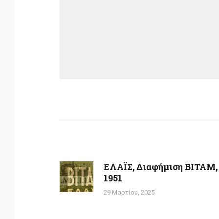
Πλοήγηση
άρθρων
ΕΛΑΪΣ, Διαφήμιση ΒΙΤΑΜ,
Previous
1951
post:
29 Μαρτίου, 2025