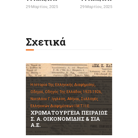
29 Μαρτίου, 2025
29 Μαρτίου, 2025
Σχετικά
Η Ιστορία Της Ελληνικής Διαφήμισης,
Οδηγοί,
Οδηγός Της Ελλάδος 1925-1926,
Νικολάου Γ. Ιγγλέση, Αθήναι,
Συλλογές
Ελληνικών Διαφημίσεων Ι.Μ.Τ.Ι.Ι.Ε.
ΧΡΩΜΑΤΟΥΡΓΕΙΑ ΠΕΙΡΑΙΩΣ
Σ. Α. ΟΙΚΟΝΟΜΙΔΗΣ & ΣΙΑ
Α.Ε.