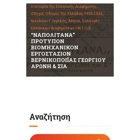
Η Ιστορία Της Ελληνικής Διαφήμισης,
Οδηγοί,
Οδηγός Της Ελλάδος 1925-1926,
Νικολάου Γ. Ιγγλέση, Αθήναι,
Συλλογές
Ελληνικών Διαφημίσεων Ι.Μ.Τ.Ι.Ι.Ε.
“ΝΑΠΟΛΙΤΑΝΑ”
ΠΡΟΤΥΠΟΝ
ΒΙΟΜΗΧΑΝΙΚΟΝ
ΕΡΓΟΣΤΑΣΙΟΝ
ΒΕΡΝΙΚΟΠΟΙΪΑΣ ΓΕΩΡΓΙΟΥ
ΑΡΩΝΗ & ΣΙΑ
Αναζήτηση
Αναζήτηση