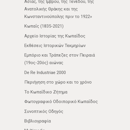
Ασίας, της Ίμβρου, της Τενέδου, της
Ανατολικής Θράκης και της
Κωνσταντινούπολης πριν το 1922»
Κωπαΐς (1835-2021)
Αρχείο Ιστορίας της Κωπαΐδος
Εκθέσεις Ιστορικών Τεκμηρίων
Εμπόριο και Τράπεζες στον Πειραιά
(19ος-20ός) αιώνας
De Re Industriae 2000
Περιήγηση στο χώρο και το χρόνο
Το Κωπαΐδικο Ζήτημα
Φωτογραφικό Οδοιπορικό Κωπαΐδος
Συνοπτικός Οδηγός
Βιβλιογραφία