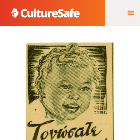
ΑΡΧΙΚΉ
ΦΟΡΈΑΣ ΥΛΟΠΟΊΗΣΗΣ
& ΈΡΓΑ
ΘΗΣΑΥΡΌΣ
ΤΕΚΜΗΡΊΩΝ