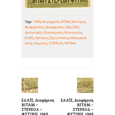
Tags:
1949
,
Βιομηχανία
,
ΒΙΤΑΜ
,
Βούτυρα
,
Διαφημίσεις
,
Διαφημίσεις ΙΔΑ
,
Είδη
Διατροφής
,
Ελαιουργεία
,
Ελαιουργία
,
ΕΛΑΪΣ
,
Εμπόριο
,
Εργοστάσια
,
Μαγειρικά
Λίπη
,
Πειραιάς
,
ΣΤΕΡΕΟΛ
,
ΦΥΤΙΝΗ
Πλοήγηση
άρθρων
Previous
Next
post:
post:
ΕΛΑΪΣ, Διαφήμιση
ΕΛΑΪΣ, Διαφήμιση
ΒΙΤΑΜ –
ΒΙΤΑΜ –
ΣΤΕΡΕΟΛ –
ΣΤΕΡΕΟΛ –
ΦΥΤΙΝΗ, 1949
ΦΥΤΙΝΗ, 1949