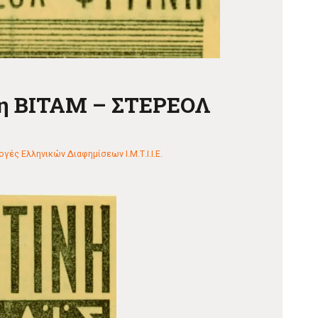
ση ΒΙΤΑΜ – ΣΤΕΡΕΟΛ
γές Ελληνικών Διαφημίσεων Ι.Μ.Τ.Ι.Ι.Ε.