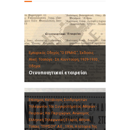
Εμπορικός Οδηγός "Ο ΕΡΜΗΣ", Έκδοσις
Αλεξ. Τσαπόγα - Σπ. Κουντούρη, 1929-1930.,
Οδηγοί
Οινοποιητικαί εταιρείαι
Επίσημος Κατάλογος Συνδρομητών
Τηλεφώνου Του Συγκροτήματος Αθηνών -
Πειραιώς Και Περιχώρων, Ανώνυμος
Ελληνική Τηλεφωνική Εταρία, Αθήναι,
Τύποις "ΠΥΡΣΟΥ" Α.Ε., 1936,
Η Ιστορία Της