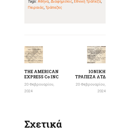
Tags:
Αθήνα
,
Διαφημίσεις
,
Εθνική Τράπεζα
,
Πειραιάς
,
Τράπεζες
Πλοήγηση
άρθρων
Previous
Next
post:
post:
THE AMERICAN
ΙΟΝΙΚΗ
EXPRESS Co INC
ΤΡΑΠΕΖΑ ΛΤΔ
20 Φεβρουαρίου,
20 Φεβρουαρίου,
2024
2024
Σχετικά