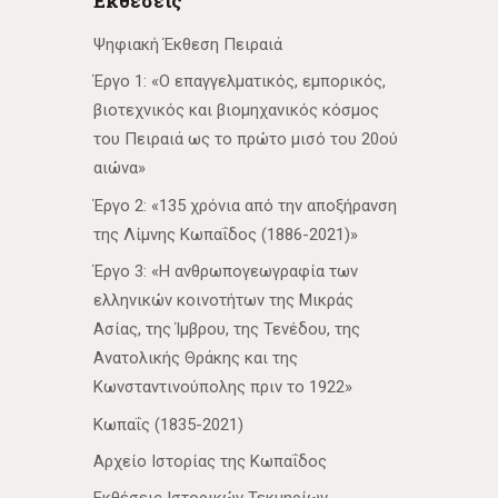
Εκθέσεις
Ψηφιακή Έκθεση Πειραιά
Έργο 1: «Ο επαγγελματικός, εμπορικός,
βιοτεχνικός και βιομηχανικός κόσμος
του Πειραιά ως το πρώτο μισό του 20ού
αιώνα»
Έργο 2: «135 χρόνια από την αποξήρανση
της Λίμνης Κωπαΐδος (1886-2021)»
Έργο 3: «Η ανθρωπογεωγραφία των
ελληνικών κοινοτήτων της Μικράς
Ασίας, της Ίμβρου, της Τενέδου, της
Ανατολικής Θράκης και της
Κωνσταντινούπολης πριν το 1922»
Κωπαΐς (1835-2021)
Αρχείο Ιστορίας της Κωπαΐδος