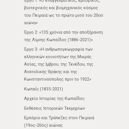
Έργο 1: «Ο επαγγελματικός, εμπορικός,
βιοτεχνικός και βιομηχανικός κόσμος
του Πειραιά ως το πρώτο μισό του 20ού
αιώνα»
Έργο 2: «135 χρόνια από την αποξήρανση
της Λίμνης Κωπαΐδος (1886-2021)»
Έργο 3: «Η ανθρωπογεωγραφία των
ελληνικών κοινοτήτων της Μικράς
Ασίας, της Ίμβρου, της Τενέδου, της
Ανατολικής Θράκης και της
Κωνσταντινούπολης πριν το 1922»
Κωπαΐς (1835-2021)
Αρχείο Ιστορίας της Κωπαΐδος
Εκθέσεις Ιστορικών Τεκμηρίων
Εμπόριο και Τράπεζες στον Πειραιά
(19ος-20ός) αιώνας