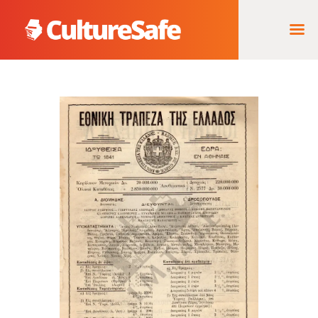
ΑΡΧΙΚΉ
ΦΟΡΈΑΣ ΥΛΟΠΟΊΗΣΗΣ
& ΈΡΓΑ
ΘΗΣΑΥΡΌΣ
ΤΕΚΜΗΡΊΩΝ