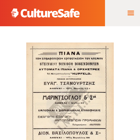
ΑΡΧΙΚΉ
ΦΟΡΈΑΣ ΥΛΟΠΟΊΗΣΗΣ
& ΈΡΓΑ
ΘΗΣΑΥΡΌΣ
ΤΕΚΜΗΡΊΩΝ