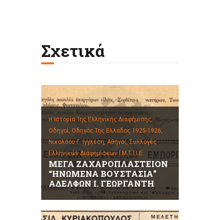
Σχετικά
Η Ιστορία Της Ελληνικής Διαφήμισης,
Οδηγοί,
Οδηγός Της Ελλάδος 1925-1926,
Νικολάου Γ. Ιγγλέση, Αθήναι,
Συλλογές
Ελληνικών Διαφημίσεων Ι.Μ.Τ.Ι.Ι.Ε.
ΜΕΓΑ ΖΑΧΑΡΟΠΛΑΣΤΕΙΟΝ
“ΗΝΩΜΕΝΑ ΒΟΥΣΤΑΣΙΑ”
ΑΔΕΛΦΩΝ Ι. ΓΕΩΡΓΑΝΤΗ