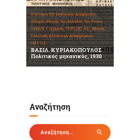
Η Ιστορία Της Ελληνικής Διαφήμισης,
Οδηγοί,
Οδηγός Της Ελλάδος Του Έτους
1930, Ν. Γ. Ιγγλέση, "ΠΥΡΣΟΣ" Α.Ε., Αθήναι,
Συλλογές Ελληνικών Διαφημίσεων
Ι.Μ.Τ.Ι.Ι.Ε.
ΒΑΣΙΛ. ΚΥΡΙΑΚΟΠΟΥΛΟΣ
Πολιτικός μηχανικός, 1930
Αναζήτηση
Αναζήτηση
για: