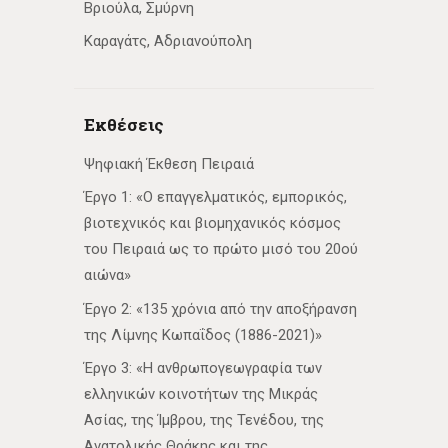
Βριούλα, Σμύρνη
Καραγάτς, Αδριανούπολη
Εκθέσεις
Ψηφιακή Έκθεση Πειραιά
Έργο 1: «Ο επαγγελματικός, εμπορικός,
βιοτεχνικός και βιομηχανικός κόσμος
του Πειραιά ως το πρώτο μισό του 20ού
αιώνα»
Έργο 2: «135 χρόνια από την αποξήρανση
της Λίμνης Κωπαΐδος (1886-2021)»
Έργο 3: «Η ανθρωπογεωγραφία των
ελληνικών κοινοτήτων της Μικράς
Ασίας, της Ίμβρου, της Τενέδου, της
Ανατολικής Θράκης και της