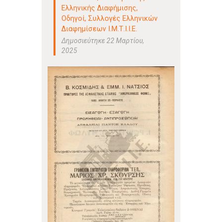
Ελληνικής Διαφήμισης
,
Οδηγοί
,
Συλλογές Ελληνικών
Διαφημίσεων Ι.Μ.Τ.Ι.Ι.Ε.
Δημοσιεύτηκε 22 Μαρτίου,
2025