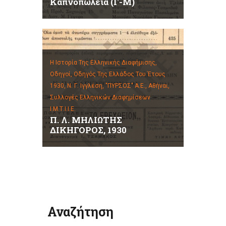
Καπνοπωλεία (Γ-Μ)
Η Ιστορία Της Ελληνικής Διαφήμισης,
Οδηγοί,
Οδηγός Της Ελλάδος Του Έτους
1930, Ν. Γ. Ιγγλέση, "ΠΥΡΣΟΣ" Α.Ε., Αθήναι,
Συλλογές Ελληνικών Διαφημίσεων
Ι.Μ.Τ.Ι.Ι.Ε.
Π. Λ. ΜΗΛΙΩΤΗΣ
ΔΙΚΗΓΟΡΟΣ, 1930
Αναζήτηση