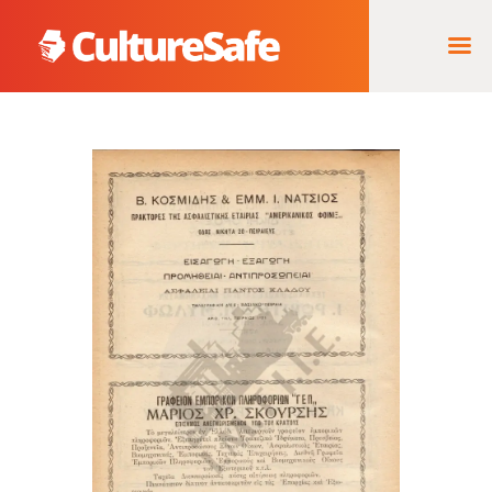
ΑΡΧΙΚΉ
ΦΟΡΈΑΣ ΥΛΟΠΟΊΗΣΗΣ
& ΈΡΓΑ
ΘΗΣΑΥΡΌΣ
ΤΕΚΜΗΡΊΩΝ