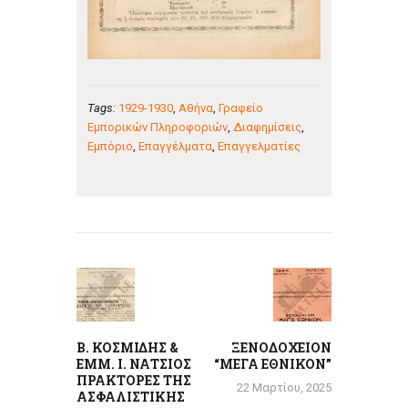
Tags:
1929-1930
,
Αθήνα
,
Γραφείο
Εμπορικών Πληροφοριών
,
Διαφημίσεις
,
Εμπόριο
,
Επαγγέλματα
,
Επαγγελματίες
Πλοήγηση
άρθρων
Previous
Next
post:
post:
Β. ΚΟΣΜΙΔΗΣ &
ΞΕΝΟΔΟΧΕΙΟΝ
ΕΜΜ. Ι. ΝΑΤΣΙΟΣ
“ΜΕΓΑ ΕΘΝΙΚΟΝ”
ΠΡΑΚΤΟΡΕΣ ΤΗΣ
22 Μαρτίου, 2025
ΑΣΦΑΛΙΣΤΙΚΗΣ