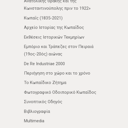
Ανατολικής Θράκης και της
Κωνσταντινούπολης πριν το 1922»
Κωπαΐς (1835-2021)
Αρχείο Ιστορίας της Κωπαΐδος
Εκθέσεις Ιστορικών Τεκμηρίων
Εμπόριο και Τράπεζες στον Πειραιά
(19ος-20ός) αιώνας
De Re Industriae 2000
Περιήγηση στο χώρο και το χρόνο
Το Κωπαΐδικο Ζήτημα
Φωτογραφικό Οδοιπορικό Κωπαΐδος
Συνοπτικός Οδηγός
Βιβλιογραφία
Multimedia