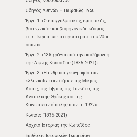
Οδηγός Κουσουλίνου
Οδηγός Αθηνών – Πειραιώς 1950
Έργο 1: «Ο επαγγελματικός, εμπορικός,
βιοτεχνικός και βιομηχανικός κόσμος
του Πειραιά ως το πρώτο μισό του 20ού
αιώνα»
Έργο 2: «135 χρόνια από την αποξήρανση
της Λίμνης Κωπαΐδος (1886-2021)»
Έργο 3: «Η ανθρωπογεωγραφία των
ελληνικών κοινοτήτων της Μικράς
Ασίας, της Ίμβρου, της Τενέδου, της
Ανατολικής Θράκης και της
Κωνσταντινούπολης πριν το 1922»
Κωπαΐς (1835-2021)
Αρχείο Ιστορίας της Κωπαΐδος
Εκθέσεις Ιστορικών Τεκμηρίων