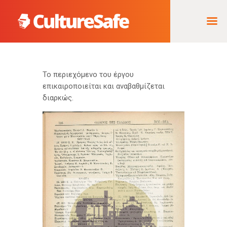
ΑΡΧΙΚΉ
Το περιεχόμενο του έργου
επικαιροποιείται και αναβαθμίζεται
ΦΟΡΈΑΣ ΥΛΟΠΟΊΗΣΗΣ
διαρκώς.
& ΈΡΓΑ
ΘΗΣΑΥΡΌΣ
ΤΕΚΜΗΡΊΩΝ