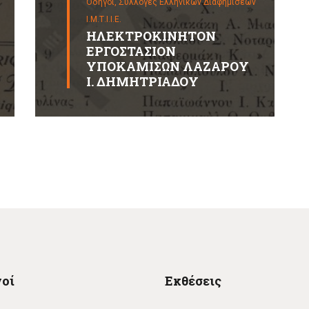
Οδηγοί,
Συλλογές Ελληνικών Διαφημίσεων
Ι.Μ.Τ.Ι.Ι.Ε.
ΗΛΕΚΤΡΟΚΙΝΗΤΟΝ
ΕΡΓΟΣΤΑΣΙΟΝ
ΥΠΟΚΑΜΙΣΩΝ ΛΑΖΑΡΟΥ
Ι. ΔΗΜΗΤΡΙΑΔΟΥ
οί
Εκθέσεις