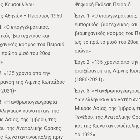
ς Κουσουλίνου
Ψηφιακή Έκθεση Πειραιά
ς Αθηνών – Πειραιώς 1950
Έργο 1: «Ο επαγγελματικός,
εμπορικός, βιοτεχνικός και
1: «Ο επαγγελματικός,
βιομηχανικός κόσμος του Πε
ικός, βιοτεχνικός και
ως το πρώτο μισό του 20ού
χανικός κόσμος του Πειραιά
αιώνα»
 πρώτο μισό του 20ού
»
Έργο 2: «135 χρόνια από την
αποξήρανση της Λίμνης Κω
2: «135 χρόνια από την
(1886-2021)»
ρανση της Λίμνης Κωπαΐδος
-2021)»
Έργο 3: «Η ανθρωπογεωγραφ
των ελληνικών κοινοτήτων 
3: «Η ανθρωπογεωγραφία
Μικράς Ασίας, της Ίμβρου, τ
λληνικών κοινοτήτων της
Τενέδου, της Ανατολικής Θρ
ς Ασίας, της Ίμβρου, της
και της Κωνσταντινούπολης
ου, της Ανατολικής Θράκης
το 1922»
ης Κωνσταντινούπολης πριν