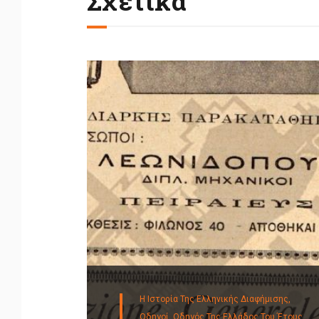
Σχετικά
Η Ιστορία Της Ελληνικής Διαφήμισης,
Οδηγοί,
Οδηγός Της Ελλάδος Του Έτους