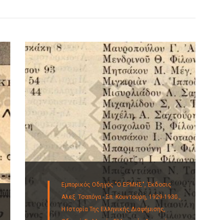
Εμπορικός Οδηγός "Ο ΕΡΜΗΣ", Έκδοσις
Αλεξ. Τσαπόγα - Σπ. Κουντούρη, 1929-1930.,
Η Ιστορία Της Ελληνικής Διαφήμισης,