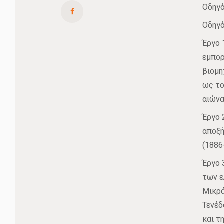
Οδηγό
Οδηγό
Έργο 
εμπορ
βιομη
ως το
αιώνα
Έργο 
αποξή
(1886
Έργο 
των ε
Μικρά
Τενέδ
και τ