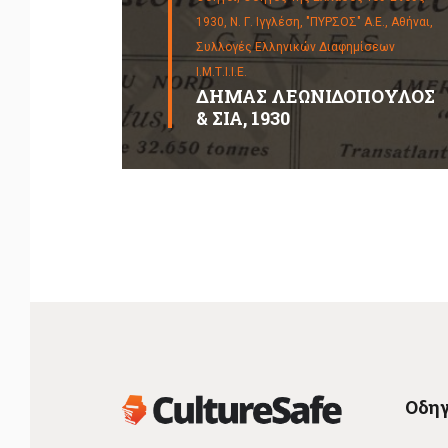
1930, Ν. Γ. Ιγγλέση, "ΠΥΡΣΟΣ" Α.Ε., Αθήναι,
Συλλογές Ελληνικών Διαφημίσεων
Ι.Μ.Τ.Ι.Ι.Ε.
ΔΗΜΑΣ ΛΕΩΝΙΔΟΠΟΥΛΟΣ
& ΣΙΑ, 1930
Οδηγ