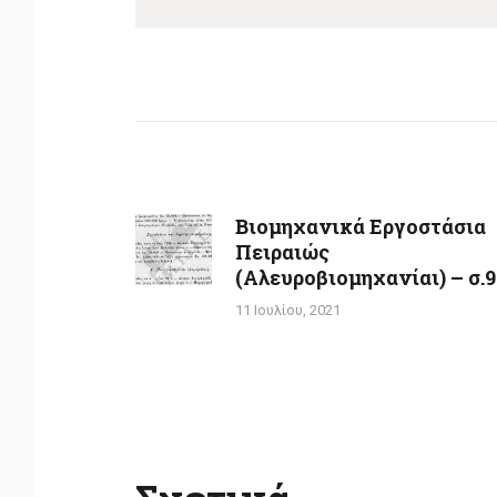
Πλοήγηση
άρθρων
Βιομηχανικά Εργοστάσια
Previous
Πειραιώς
post:
(Αλευροβιομηχανίαι) – σ.
11 Ιουλίου, 2021