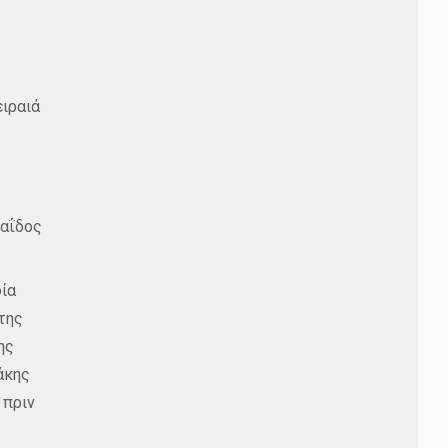
ιραιά
παΐδος
ία
της
ης
άκης
 πριν