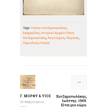
Tags:
Γιάννης Χατζημανωλάκης
,
Εφημερίδες
,
Ιστορικό Αρχείο Γιάννη
Χατζημανωλάκη
,
Λογοτεχνία
,
Πειραιάς
,
Περιοδικά
,
Ποίηση
Πλοήγηση
άρθρων
Previous
Next
post:
post:
Γ. ΜΟΡΦΥ & ΥΙΟΣ
Χατζημανωλάκης,
Ιωάννης. 1949.
20 Φεβρουαρίου,
Είναι μια χώρα.