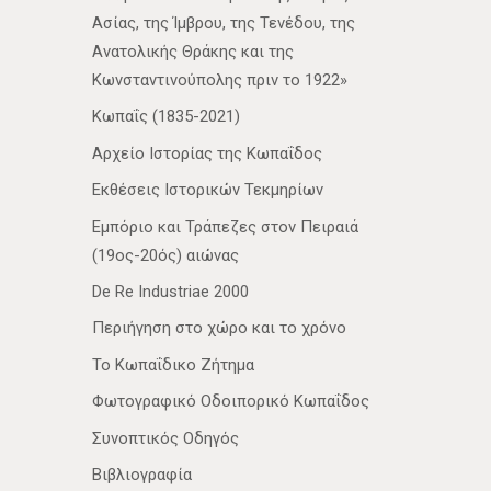
Ασίας, της Ίμβρου, της Τενέδου, της
Ανατολικής Θράκης και της
Κωνσταντινούπολης πριν το 1922»
Κωπαΐς (1835-2021)
Αρχείο Ιστορίας της Κωπαΐδος
Εκθέσεις Ιστορικών Τεκμηρίων
Εμπόριο και Τράπεζες στον Πειραιά
(19ος-20ός) αιώνας
De Re Industriae 2000
Περιήγηση στο χώρο και το χρόνο
Το Κωπαΐδικο Ζήτημα
Φωτογραφικό Οδοιπορικό Κωπαΐδος
Συνοπτικός Οδηγός
Βιβλιογραφία