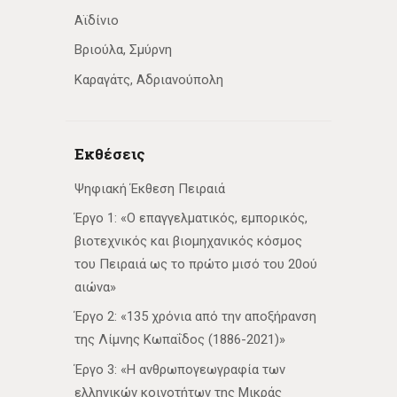
Αϊδίνιο
Βριούλα, Σμύρνη
Καραγάτς, Αδριανούπολη
Εκθέσεις
Ψηφιακή Έκθεση Πειραιά
Έργο 1: «Ο επαγγελματικός, εμπορικός,
βιοτεχνικός και βιομηχανικός κόσμος
του Πειραιά ως το πρώτο μισό του 20ού
αιώνα»
Έργο 2: «135 χρόνια από την αποξήρανση
της Λίμνης Κωπαΐδος (1886-2021)»
Έργο 3: «Η ανθρωπογεωγραφία των
ελληνικών κοινοτήτων της Μικράς