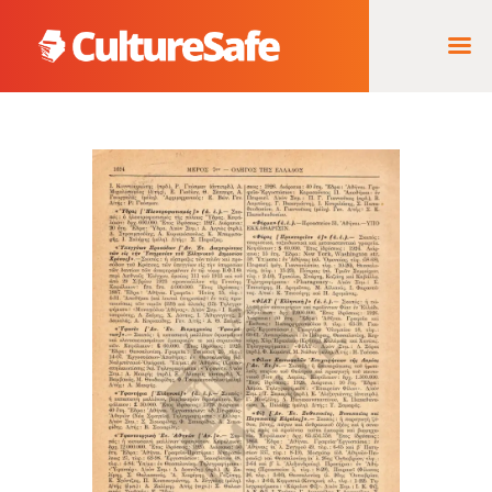
ΑΡΧΙΚΉ
ΦΟΡΈΑΣ ΥΛΟΠΟΊΗΣΗΣ
& ΈΡΓΑ
ΘΗΣΑΥΡΌΣ
ΤΕΚΜΗΡΊΩΝ