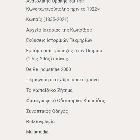
Ανατολικής Θράκης και της
Κωνσταντινούπολης πριν το 1922»
Κωπαΐς (1835-2021)
Αρχείο Ιστορίας της Κωπαΐδος
Εκθέσεις Ιστορικών Τεκμηρίων
Εμπόριο και Τράπεζες στον Πειραιά
(19ος-20ός) αιώνας
De Re Industriae 2000
Περιήγηση στο χώρο και το χρόνο
Το Κωπαΐδικο Ζήτημα
Φωτογραφικό Οδοιπορικό Κωπαΐδος
Συνοπτικός Οδηγός
Βιβλιογραφία
Multimedia