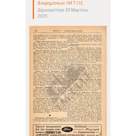
Διαφημίσεων Ι.Μ.Τ.Ι.Ι.Ε.
Δημοσιεύτηκε 30 Μαρτίου,
2025