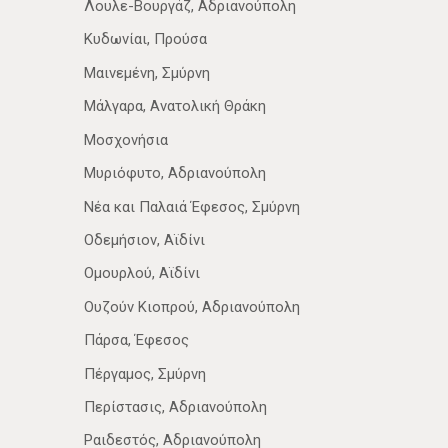
Λουλε-Βουργάζ, Αδριανούπολη
Κυδωνίαι, Προύσα
Μαινεμένη, Σμύρνη
Μάλγαρα, Ανατολική Θράκη
Μοσχονήσια
Μυριόφυτο, Αδριανούπολη
Νέα­ και Παλαιά Έφεσος, Σμύρνη
Οδεμήσιον, Αϊδίνι
Ομουρλού, Αϊδίνι
Ουζούν Κιοπρού, Αδριανούπολη
Πάρσα, Έφεσος
Πέργαμος, Σμύρνη
Περίστασις, Αδριανούπολη
Ραιδεστός, Αδριανούπολη