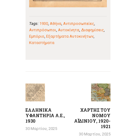
Tags:
1930
,
Αθήνα
,
Αντιπροσωπείες
,
Αντιπρόσωποι
,
Αυτοκίνητα
,
Διαφημίσεις
,
Εμπόριο
,
Εξαρτήματα Αυτοκινήτων
,
Καταστήματα
Πλοήγηση
άρθρων
Previous
Next
post:
post:
ΕΛΛΗΝΙΚΑ
ΧΑΡΤΗΣ ΤΟΥ
ΥΦΑΝΤΗΡΙΑ Α.Ε.,
ΝΟΜΟΥ
1930
ΑΪΔΙΝΙΟΥ, 1920-
1921
30 Μαρτίου, 2025
30 Μαρτίου, 2025