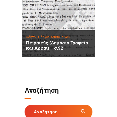
Οδηγοί,
Οδηγός Κουσουλίνου
Πειραιεύς (Δημόσια Γραφεία
και Αρχαί) – σ.92
Αναζήτηση
Αναζήτηση
για: