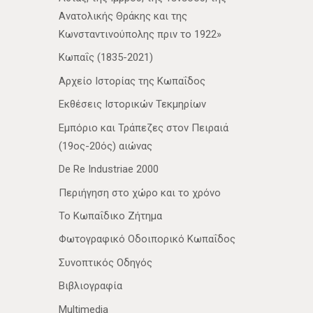
Ανατολικής Θράκης και της
Κωνσταντινούπολης πριν το 1922»
Κωπαΐς (1835-2021)
Αρχείο Ιστορίας της Κωπαΐδος
Εκθέσεις Ιστορικών Τεκμηρίων
Εμπόριο και Τράπεζες στον Πειραιά
(19ος-20ός) αιώνας
De Re Industriae 2000
Περιήγηση στο χώρο και το χρόνο
Το Κωπαΐδικο Ζήτημα
Φωτογραφικό Οδοιπορικό Κωπαΐδος
Συνοπτικός Οδηγός
Βιβλιογραφία
Multimedia