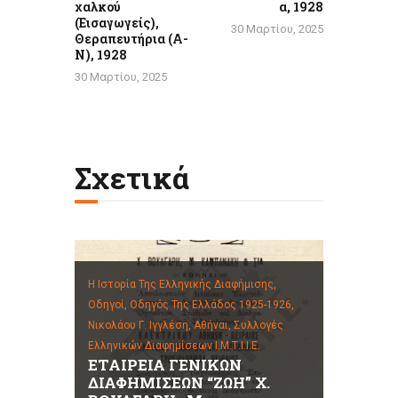
χαλκού
α, 1928
(Εισαγωγείς),
30 Μαρτίου, 2025
Θεραπευτήρια (Α-
Ν), 1928
30 Μαρτίου, 2025
Σχετικά
Η Ιστορία Της Ελληνικής Διαφήμισης,
Οδηγοί,
Οδηγός Της Ελλάδος 1925-1926,
Νικολάου Γ. Ιγγλέση, Αθήναι,
Συλλογές
Ελληνικών Διαφημίσεων Ι.Μ.Τ.Ι.Ι.Ε.
ΕΤΑΙΡΕΙΑ ΓΕΝΙΚΩΝ
ΔΙΑΦΗΜΙΣΕΩΝ “ΖΩΗ” Χ.