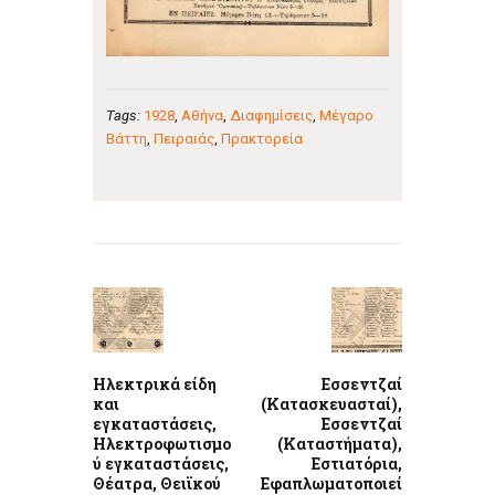
Tags:
1928
,
Αθήνα
,
Διαφημίσεις
,
Μέγαρο
Βάττη
,
Πειραιάς
,
Πρακτορεία
Πλοήγηση
άρθρων
Previous
Next
post:
post:
Ηλεκτρικά είδη
Εσσεντζαί
και
(Κατασκευασταί),
εγκαταστάσεις,
Εσσεντζαί
Ηλεκτροφωτισμο
(Καταστήματα),
ύ εγκαταστάσεις,
Εστιατόρια,
Θέατρα, Θειϊκού
Εφαπλωματοποιεί