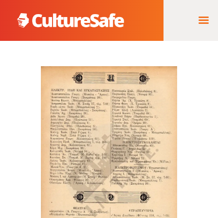
ΑΡΧΙΚΉ
ΦΟΡΈΑΣ ΥΛΟΠΟΊΗΣΗΣ
& ΈΡΓΑ
ΘΗΣΑΥΡΌΣ
ΤΕΚΜΗΡΊΩΝ