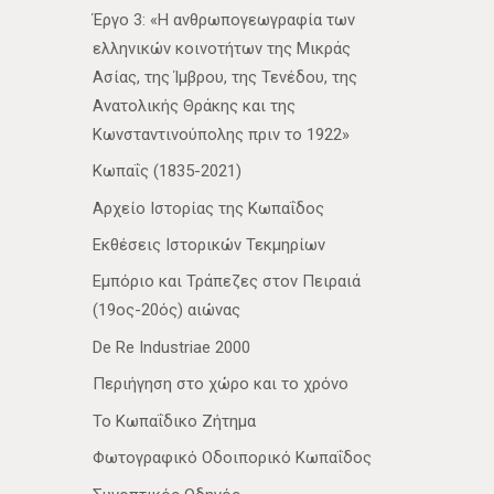
Έργο 3: «Η ανθρωπογεωγραφία των
ελληνικών κοινοτήτων της Μικράς
Ασίας, της Ίμβρου, της Τενέδου, της
Ανατολικής Θράκης και της
Κωνσταντινούπολης πριν το 1922»
Κωπαΐς (1835-2021)
Αρχείο Ιστορίας της Κωπαΐδος
Εκθέσεις Ιστορικών Τεκμηρίων
Εμπόριο και Τράπεζες στον Πειραιά
(19ος-20ός) αιώνας
De Re Industriae 2000
Περιήγηση στο χώρο και το χρόνο
Το Κωπαΐδικο Ζήτημα
Φωτογραφικό Οδοιπορικό Κωπαΐδος