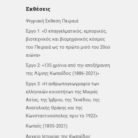
Εκθέσεις
Ψηφιακή Έκθεση Πειραιά
Έργο 1: «Ο επαγγελματικός, εμπορικός,
βιοτεχνικός και βιομηχανικός κόσμος
του Πειραιά ως το πρώτο μισό του 20ού
αιώνα»
Έργο 2: «135 χρόνια από την αποξήρανση
της Λίμνης Κωπαΐδος (1886-2021)»
Έργο 3: «Η ανθρωπογεωγραφία των
ελληνικών κοινοτήτων της Μικράς
Ασίας, της Ίμβρου, της Τενέδου, της
Ανατολικής Θράκης και της
Κωνσταντινούπολης πριν το 1922»
Κωπαΐς (1835-2021)
Αρχείο Ιστορίας της Κωπαΐδος